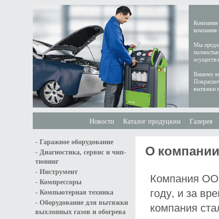
Компания 
компания 
Мы предла
полностью
осуществл
Вашему вн
Покрасноч
вытяжки в
Новости
Каталог продуцкии
Галерея
-
Гаражное оборудование
О компани
-
Диагностика, сервис и чип-
тюнинг
-
Инструмент
Компания ООО
-
Компрессоры
году, и за в
-
Компьютерная техника
-
Оборудование для вытяжки
компания ста
выхлопных газов и обогрева