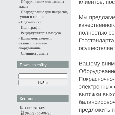
клиентов, по
-
Оборудование для замены
масла
-
Оборудование для покраски,
Мы предлагае
сушки и мойки
-
Подъёмники
качественног
-
Полиграфия
полностью со
-
Рециркуляторы воздуха
-
Госстандарта
Шиномонтажное и
балансировочное
осуществляет
оборудование
-
Специнструмент
Вашему вним
Поиск по сайту
Оборудование
Покрасночно-
электронных 
вытяжки выхл
Контакты
балансировоч
Как связаться
предложить п
(8652) 55-08-26