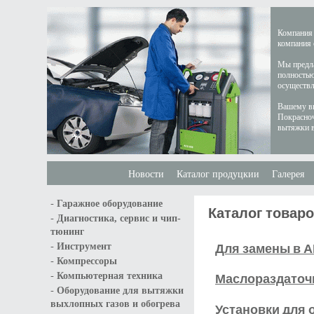
Компания 
компания 
Мы предла
полностью
осуществл
Вашему вн
Покрасноч
вытяжки в
Новости
Каталог продуцкии
Галерея
-
Гаражное оборудование
Каталог товар
-
Диагностика, сервис и чип-
тюнинг
-
Для замены в 
Инструмент
-
Компрессоры
-
Маслораздаточ
Компьютерная техника
-
Оборудование для вытяжки
выхлопных газов и обогрева
Установки для 