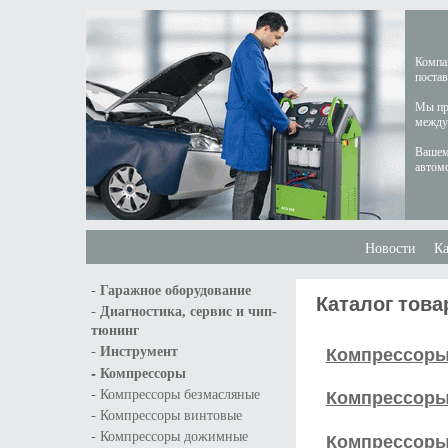
Компан
постав
Мы пре
междун
Вашем
автом
Новости
Ка
-
Гаражное оборудование
Каталог това
-
Диагностика, сервис и чип-
тюнинг
-
Компрессоры
Инструмент
-
Компрессоры
-
Компрессоры
Компрессоры безмасляные
-
Компрессоры винтовые
-
Компрессоры
Компрессоры дожимные