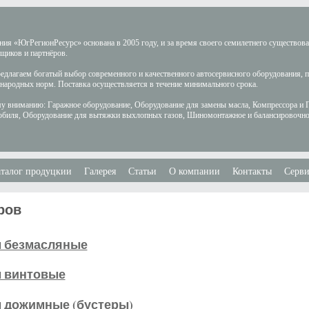
ия «ЮгРегионРесурс» основана в 2005 году, и за время своего семилетнего существов
щиков и партнёров.
длагаем богатый выбор современного и качественного автосервисного оборудования, 
ародных норм. Поставка осуществляется в течение минимального срока.
у вниманию: Гаражное оборудование, Оборудование для замены масла, Компрессора и 
обиля, Оборудование для вытяжки выхлопных газов, Шиномонтажное и балансировочно
талог продуцкии
Галерея
Статьи
О компании
Контакты
Серви
ров
 безмасляные
 винтовые
 дожимные (бустеры)