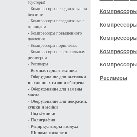
(бустеры)
-
Компрессоры передвижные на
Компрессоры
бензине
-
Компрессоры передвижные с
Компрессоры
приводом
-
Компрессоры повышенного
Компрессоры
давления
-
Компрессоры поршневые
Компрессоры
-
Компрессоры с вертикальным
ресивером
Компрессоры
-
Ресиверы
-
Компьютерная техника
-
Ресиверы
Оборудование для вытяжки
выхлопных газов и обогрева
-
Оборудование для замены
масла
-
Оборудование для покраски,
сушки и мойки
-
Подъёмники
-
Полиграфия
-
Рециркуляторы воздуха
-
Шиномонтажное и