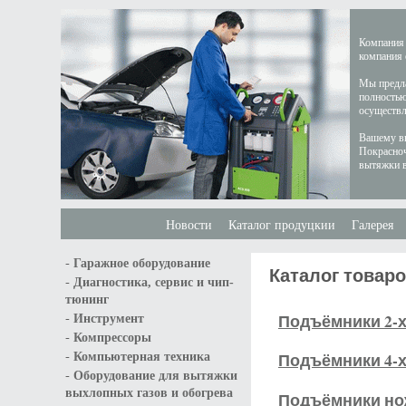
Компания 
компания 
Мы предла
полностью
осуществл
Вашему вн
Покрасноч
вытяжки в
Новости
Каталог продуцкии
Галерея
-
Гаражное оборудование
Каталог товар
-
Диагностика, сервис и чип-
тюнинг
-
Подъёмники 2-
Инструмент
-
Компрессоры
-
Подъёмники 4-
Компьютерная техника
-
Оборудование для вытяжки
выхлопных газов и обогрева
Подъёмники н