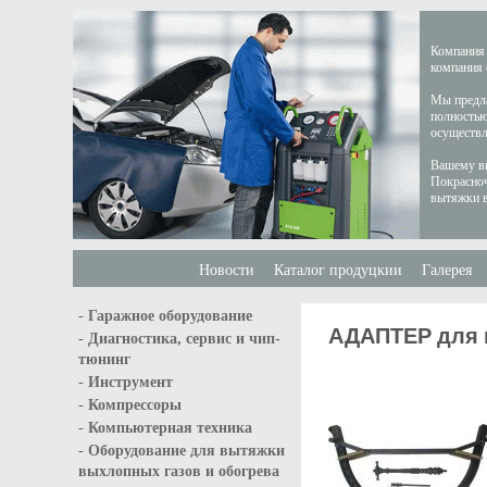
Компания 
компания 
Мы предла
полностью
осуществл
Вашему вн
Покрасноч
вытяжки в
Новости
Каталог продуцкии
Галерея
-
Гаражное оборудование
АДАПТЕР для м
-
Диагностика, сервис и чип-
тюнинг
-
Инструмент
-
Компрессоры
-
Компьютерная техника
-
Оборудование для вытяжки
выхлопных газов и обогрева