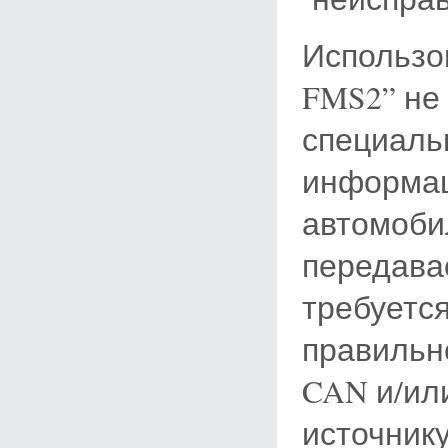
Использо
FMS2” не 
специаль
информац
автомоби
передава
требуется
правильн
CAN и/или
источник