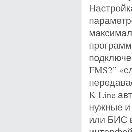
Настройк
параметр
максимал
программы
подключе
FMS2” «с
передава
K-Line а
нужные и
или БИС 
интерфей