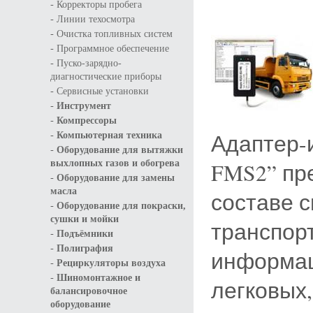
-
Корректоры пробега
-
Линии техосмотра
-
Очистка топливных систем
-
Программное обеспечение
-
Пуско-зарядно-
диагностические приборы
-
Сервисные установки
-
Инструмент
-
Компрессоры
-
Адаптер-
Компьютерная техника
-
Оборудование для вытяжки
выхлопных газов и обогрева
FMS2” пр
-
Оборудование для замены
масла
составе 
-
Оборудование для покраски,
сушки и мойки
транспор
-
Подъёмники
-
Полиграфия
информац
-
Рециркуляторы воздуха
-
Шиномонтажное и
легковых
балансировочное
оборудование