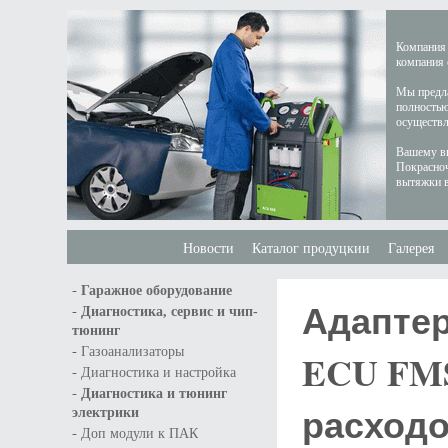
Компания 
компания 
Мы предла
полностью
осуществл
Вашему вн
Покрасноч
вытяжки в
Новости
Каталог продуцкии
Галерея
-
Гаражное оборудование
Адаптер
-
Диагностика, сервис и чип-
тюнинг
-
Газоанализаторы
ECU FMS
-
Диагностика и настройка
-
Диагностика и тюнинг
расходо
электрики
-
Доп модули к ПАК