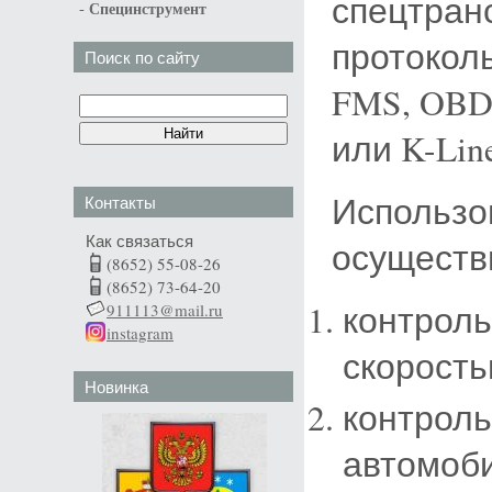
спецтран
-
Специнструмент
протоколы
Поиск по сайту
FMS, OBD
или K-Lin
Использо
Контакты
Как связаться
осуществ
(8652) 55-08-26
(8652) 73-64-20
контроль
911113@mail.ru
instagram
скорость
Новинка
контроль
автомоби