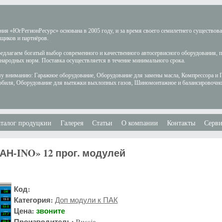
ия «ЮгРегионРесурс» основана в 2005 году, и за время своего семилетнего существов
щиков и партнёров.
длагаем богатый выбор современного и качественного автосервисного оборудования, 
ародных норм. Поставка осуществляется в течение минимального срока.
у вниманию: Гаражное оборудование, Оборудование для замены масла, Компрессора и 
обиля, Оборудование для вытяжки выхлопных газов, Шиномонтажное и балансировочно
талог продуцкии
Галерея
Статьи
О компании
Контакты
Серви
Н-INO» 12 прог. модулей
Код:
Категория:
Доп модули к ПАК
Цена:
звоните
Производитель:
Russia