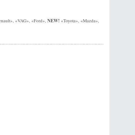
NEW!
nault», «VAG», «Ford»,
«Toyota», «Mazda»,