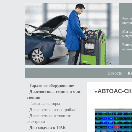
Компан
постав
Мы пре
междун
Вашем
автом
Новости
Ка
-
Гаражное оборудование
«АВТОАС-СКА
-
Диагностика, сервис и чип-
тюнинг
-
Газоанализаторы
-
Диагностика и настройка
-
Диагностика и тюнинг
электрики
-
Доп модули к ПАК