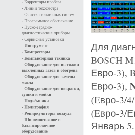
-
Корректоры пробега
-
Линии техосмотра
-
Очистка топливных систем
-
Программное обеспечение
-
Пуско-зарядно-
диагностические приборы
-
Сервисные установки
Для диаг
-
Инструмент
-
Компрессоры
BOSCH M1.
-
Компьютерная техника
-
Оборудование для вытяжки
Евро-3), 
выхлопных газов и обогрева
-
Оборудование для замены
Евро-3),
масла
-
Оборудование для покраски,
сушки и мойки
(Eвро-3/4/
-
Подъёмники
-
Полиграфия
(Eвро-3/Е
-
Рециркуляторы воздуха
-
Шиномонтажное и
Январь 5.1
балансировочное
оборудование