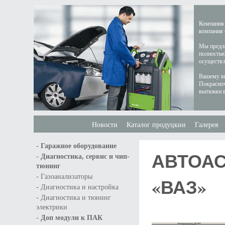
Компания 
компания 
Мы предла
полностью
осуществл
Вашему вн
Покрасноч
вытяжки в
Новости
Каталог продуцкии
Галерея
-
Гаражное оборудование
АВТОАС-
-
Диагностика, сервис и чип-
тюнинг
-
Газоанализаторы
«ВАЗ»
-
Диагностика и настройка
-
Диагностика и тюнинг
электрики
-
Доп модули к ПАК