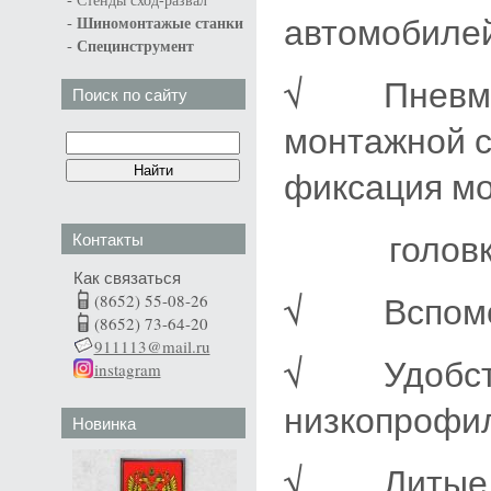
Стенды сход-развал
автомобилей
-
Шиномонтажые станки
-
Специнструмент
√ Пневмат
Поиск по сайту
монтажной с
фиксация м
головки по
Контакты
Как связаться
√ Вспомога
(8652) 55-08-26
(8652) 73-64-20
911113@mail.ru
√ Удобство
instagram
низкопрофи
Новинка
√ Литые ст