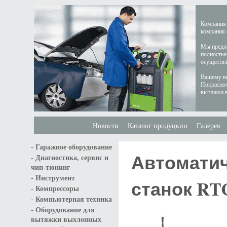
Компания 
компания 
Мы предла
полностью
осуществл
Вашему вн
Покрасноч
вытяжки в
Новости
Каталог продуцкии
Галерея
-
Гаражное оборудование
Автомати
-
Диагностика, сервис и
чип-тюнинг
-
Инструмент
станок RTC
-
Компрессоры
-
Компьютерная техника
-
Оборудование для
вытяжки выхлопных