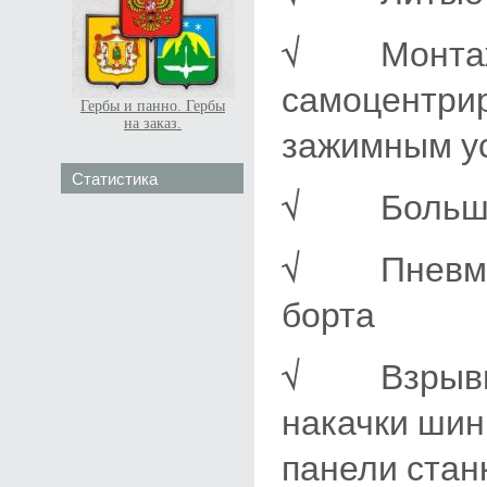
√ Монтажн
самоцентри
Гербы и панно. Гербы
на заказ.
зажимным у
Статистика
√ Большие 
√ Пневмати
борта
√ Взрывная
накачки шин
панели стан