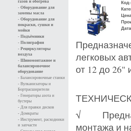
газов и обогрева
Код:
-
Оборудование для
Кате
замены масла
Цен
-
Оборудование для
Про
покраски, сушки и
Дата
мойки
-
Подъёмники
Предназначе
-
Полиграфия
-
Рециркуляторы
легковых ав
воздуха
-
Шиномонтажное и
от 12 до 26"
балансировочное
оборудование
-
Балансировочные станки
-
Вулканизаторы и
Бортрасширители
-
ТЕХНИЧЕС
Генераторы азота и
бустеры
-
Для правки дисков
√ Предназ
-
Домкраты
-
Инструмент, расходники
монтажа и н
и запчасти
-