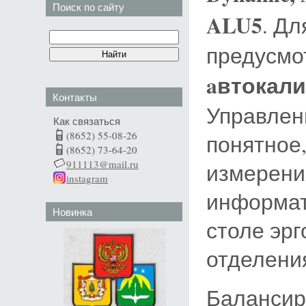
Поиск по сайту
ALU5
. Д
предусмо
aвтокали
Контакты
Управлен
Как связаться
(8652) 55-08-26
понятное
(8652) 73-64-20
911113@mail.ru
измерени
instagram
информат
Новинка
столе эр
отделения
Балансир