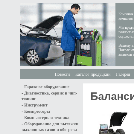
Компания 
компания 
Мы предла
полностью
осуществл
Вашему вн
Покрасноч
вытяжки в
Новости
Каталог продуцкии
Галерея
-
Гаражное оборудование
Баланси
-
Диагностика, сервис и чип-
тюнинг
-
Инструмент
-
Компрессоры
-
Компьютерная техника
-
Оборудование для вытяжки
выхлопных газов и обогрева