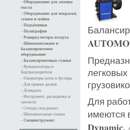
-
Оборудование для замены
масла
-
Оборудование для покраски,
сушки и мойки
-
Подъёмники
Балансир
-
Полиграфия
-
Рециркуляторы воздуха
AUTOMOT
-
Шиномонтажное и
балансировочное
оборудование
Предназн
-
Балансировочные станки
-
Вулканизаторы и
легковых
Бортрасширители
-
Генераторы азота и бустеры
грузовико
-
Для правки дисков
-
Домкраты
-
Инструмент, расходники и
Для рабо
запчасти
-
Стенды сход-развал
имеются 
-
Шиномонтажые станки
-
Специнструмент
Dynamic,