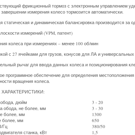
ствующий фрикционный тормоз с электронным управлением уде
 завершении измерения колесо тормозится автоматически.
 статическая и динамическая балансировка производится за о
оскости измерений (VPM, патент)
ия колеса при измерениях – менее 100 об/мин
й с 27 ячейками для грузов, конусов для ЛА и универсальных
льный рычаг для ввода данных колеса и позиционирования кле
е программное обеспечение для определения местоположения 
ности вращения колеса.
Е ХАРАКТЕРИСТИКИ:
 обода, дюйм
3 - 20
а обода, не более, мм
3 - 30
е более, мм
1300
е более, мм
650
В/Гц
380/50
двигателя станка, кВт
1,5