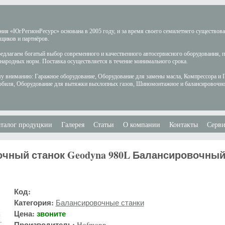
ия «ЮгРегионРесурс» основана в 2005 году, и за время своего семилетнего существов
щиков и партнёров.
длагаем богатый выбор современного и качественного автосервисного оборудования, 
ародных норм. Поставка осуществляется в течение минимального срока.
у вниманию: Гаражное оборудование, Оборудование для замены масла, Компрессора и 
обиля, Оборудование для вытяжки выхлопных газов, Шиномонтажное и балансировочно
талог продуцкии
Галерея
Статьи
О компании
Контакты
Серви
чный станок Geodyna 980L Балансировочный 
Код:
Категория:
Балансировочные станки
Цена:
звоните
Производитель:
Hofmann