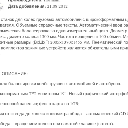
Дата добавления:
21.08.2012
станок для колес грузовых автомобилей с широкоформатным ц
вателя. Объемные справочные тексты. Автоматический ввод ра
намическая балансировка за одни измерительный цикл. Диаметр 
кс. диаметр колеса 1300 мм. Частота вращения < 100 об/мин. Мак
баритные размеры (ВхШхГ) 2005х1370х1455 мм. Пнематический по
з комплектов зажимных устройств являются обязательными при
.
Е ОПИСАНИЕ:
ля балансировки колёс грузовых автомобилей и автобусов.
форматным TFT монитором 19”. Новый графический интерфейс
енсорной панелью; флэш-карта на 1GB;
я от стенда до колеса и диаметра обода – автоматический (2D 
ода – вращением колеса при нажатой клавише (патент).