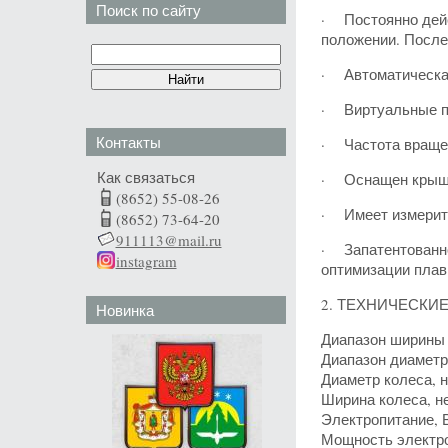
Поиск по сайту
· Постоянно дей
положении. После
· Автоматическая
· Виртуальные пл
Контакты
· Частота вращен
Как связаться
· Оснащен крышко
(8652) 55-08-26
· Имеет измерите
(8652) 73-64-20
911113@mail.ru
· Запатентованно
instagram
оптимизации плав
2. ТЕХНИЧЕСКИ
Новинка
Диапазон ширины
Диапазон диаметр
Диаметр колеса, н
Ширина колеса, н
Электропитание, 
Мощность электро