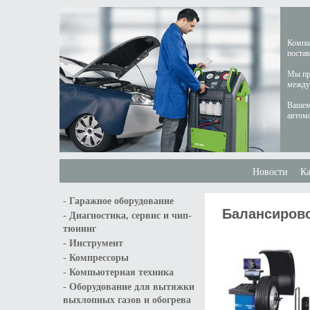
Компан
постав
Мы пре
междун
Вашем
автом
Новости
Ка
-
Гаражное оборудование
Балансирово
-
Диагностика, сервис и чип-
тюнинг
-
Инструмент
-
Компрессоры
-
Компьютерная техника
-
Оборудование для вытяжки
выхлопных газов и обогрева