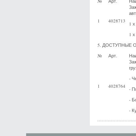
№
Арт.
На
За
ав
1
4028713
1 х
1 х
5. ДОСТУПНЫЕ ОП
№
Арт.
На
За
гру
- Ч
1
4028764
- П
- Б
- К