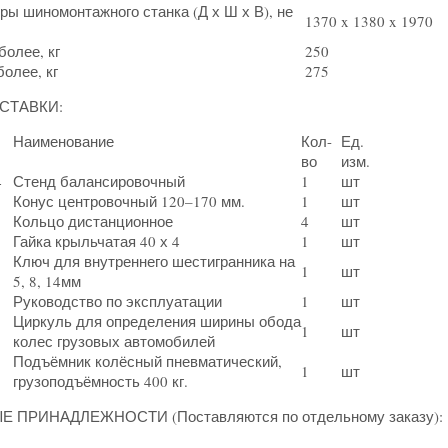
ы шиномонтажного станка (Д х Ш х В), не
1370 x 1380 x 1970
более, кг
250
более, кг
275
СТАВКИ:
Наименование
Кол-
Ед.
во
изм.
4
Стенд балансировочный
1
шт
Конус центровочный 120–170 мм.
1
шт
Кольцо дистанционное
4
шт
Гайка крыльчатая 40 х 4
1
шт
Ключ для внутреннего шестигранника на
1
шт
5, 8, 14мм
Руководство по эксплуатации
1
шт
Циркуль для определения ширины обода
1
шт
колес грузовых автомобилей
Подъёмник колёсный пневматический,
1
шт
грузоподъёмность 400 кг.
Е ПРИНАДЛЕЖНОСТИ (Поставляются по отдельному заказу):