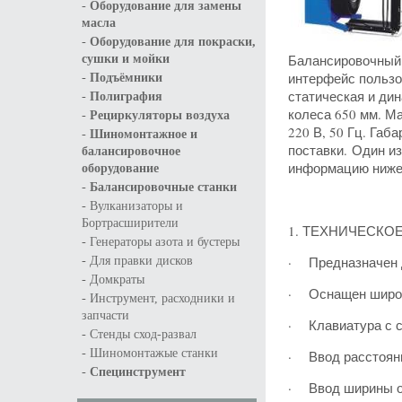
-
Оборудование для замены
масла
-
Оборудование для покраски,
Балансировочный 
сушки и мойки
-
интерфейс пользо
Подъёмники
-
статическая и ди
Полиграфия
-
колеса 650 мм. Ма
Рециркуляторы воздуха
220 В, 50 Гц. Га
-
Шиномонтажное и
поставки. Один и
балансировочное
информацию ниже
оборудование
-
Балансировочные станки
-
Вулканизаторы и
Бортрасширители
1. ТЕХНИЧЕСКО
-
Генераторы азота и бустеры
-
· Предназначен д
Для правки дисков
-
Домкраты
· Оснащен широко
-
Инструмент, расходники и
запчасти
· Клавиатура с с
-
Стенды сход-развал
-
Шиномонтажые станки
· Ввод расстояни
-
Специнструмент
· Ввод ширины об