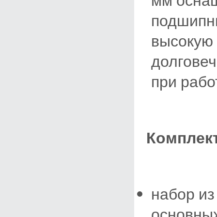
мм осна
подшипни
высокую 
долговеч
при рабо
Комплек
набор из
основных