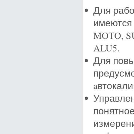
Для рабо
имеются
MOTO, SU
ALU5.
Для повы
предусм
aвтокали
Управлен
понятное
измерени