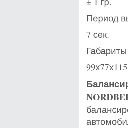
± 1 гр.
Период в
7 сек.
Габариты
99х77х115
Баланси
NORDBER
балансир
автомобил