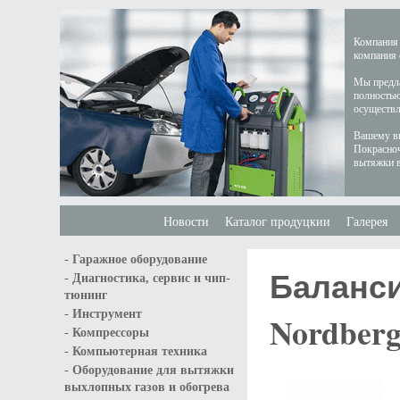
Компания 
компания 
Мы предла
полностью
осуществл
Вашему вн
Покрасноч
вытяжки в
Новости
Каталог продуцкии
Галерея
-
Гаражное оборудование
Баланс
-
Диагностика, сервис и чип-
тюнинг
-
Инструмент
Nordberg
-
Компрессоры
-
Компьютерная техника
-
Оборудование для вытяжки
выхлопных газов и обогрева