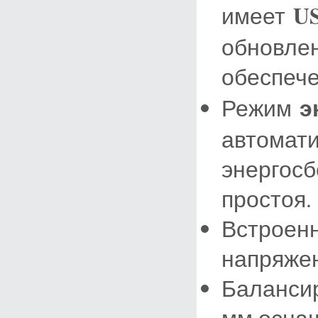
U
имеет
обновле
обеспече
э
Режим
автомати
энергосб
простоя.
Встроен
напряже
Баланси