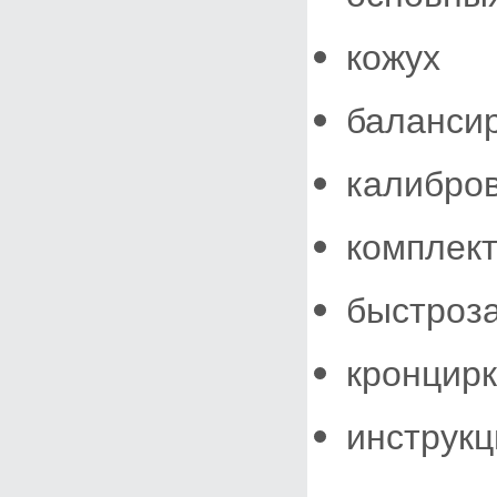
кожух
баланси
калибров
комплект
быстроз
кронцирк
инструкц