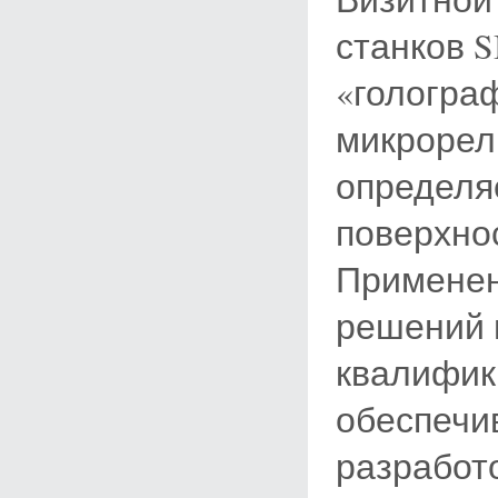
станков S
«гологра
микрорел
определя
поверхно
Применен
решений 
квалифик
обеспечи
разработ