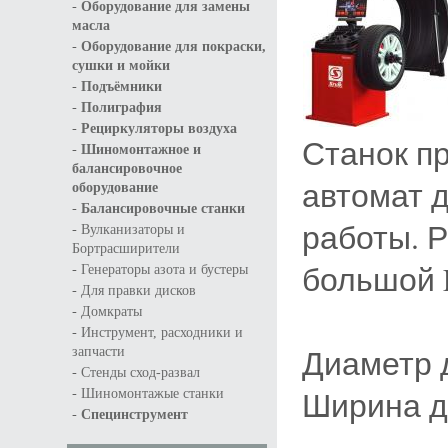
-
Оборудование для замены
масла
-
Оборудование для покраски,
сушки и мойки
-
Подъёмники
-
Полиграфия
-
Рециркуляторы воздуха
Станок п
-
Шиномонтажное и
балансировочное
автомат 
оборудование
-
Балансировочные станки
работы. 
-
Вулканизаторы и
Бортрасширители
-
большой 
Генераторы азота и бустеры
-
Для правки дисков
-
Домкраты
-
Инструмент, расходники и
Диаметр 
запчасти
-
Стенды сход-развал
-
Ширина д
Шиномонтажые станки
-
Специнструмент