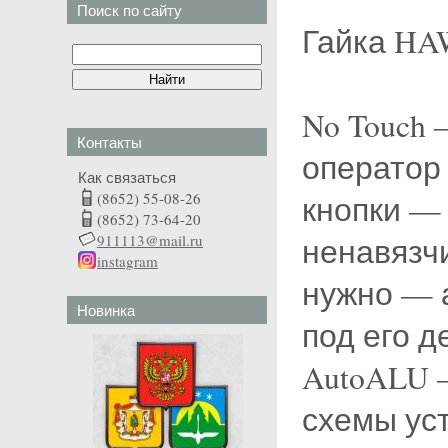
Поиск по сайту
Гайка HA
No Touch
Контакты
оператор
Как связаться
(8652) 55-08-26
кнопки — 
(8652) 73-64-20
911113@mail.ru
ненавязчи
instagram
нужно — 
Новинка
под его д
AutoALU 
схемы уст