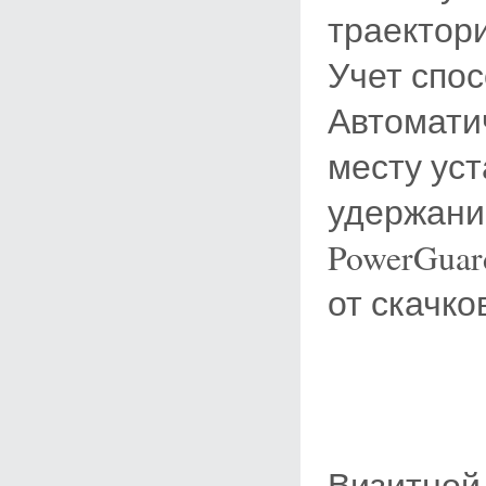
траектори
Учет спос
Автомати
месту ус
удержани
PowerGua
от скачко
Визитной