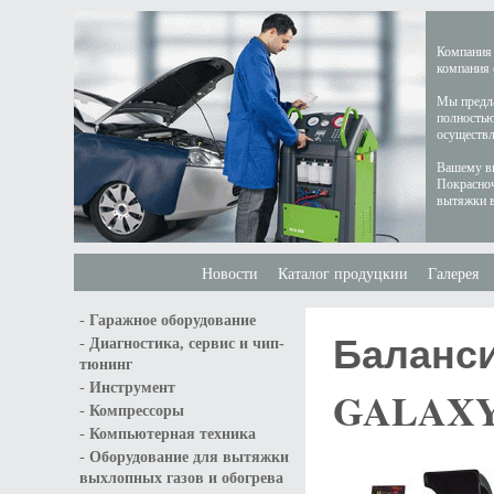
Компания 
компания 
Мы предла
полностью
осуществл
Вашему вн
Покрасноч
вытяжки в
Новости
Каталог продуцкии
Галерея
-
Гаражное оборудование
Баланси
-
Диагностика, сервис и чип-
тюнинг
-
Инструмент
GALAX
-
Компрессоры
-
Компьютерная техника
-
Оборудование для вытяжки
выхлопных газов и обогрева