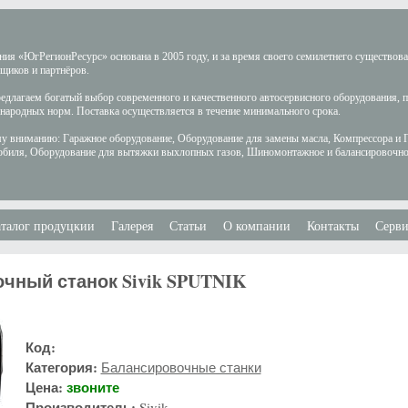
ия «ЮгРегионРесурс» основана в 2005 году, и за время своего семилетнего существов
щиков и партнёров.
длагаем богатый выбор современного и качественного автосервисного оборудования, 
ародных норм. Поставка осуществляется в течение минимального срока.
у вниманию: Гаражное оборудование, Оборудование для замены масла, Компрессора и 
обиля, Оборудование для вытяжки выхлопных газов, Шиномонтажное и балансировочно
талог продуцкии
Галерея
Статьи
О компании
Контакты
Серви
чный станок Sivik SPUTNIK
Код:
Категория:
Балансировочные станки
Цена:
звоните
Производитель:
Sivik