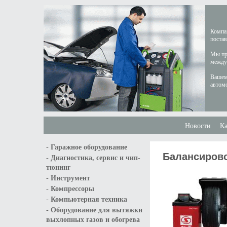
Компан
постав
Мы пре
междун
Вашем
автом
Новости
Ка
-
Гаражное оборудование
Балансирово
-
Диагностика, сервис и чип-
тюнинг
-
Инструмент
-
Компрессоры
-
Компьютерная техника
-
Оборудование для вытяжки
выхлопных газов и обогрева