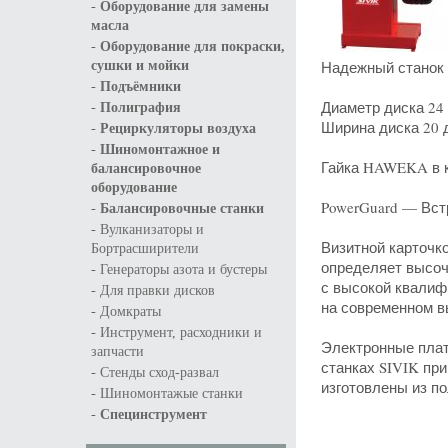
-
Оборудование для замены
масла
-
Оборудование для покраски,
Надежный станок 
сушки и мойки
-
Подъёмники
-
Диаметр диска 24
Полиграфия
-
Ширина диска 20
Рециркуляторы воздуха
-
Шиномонтажное и
Гайка HAWEKA в к
балансировочное
оборудование
-
PowerGuard — Вст
Балансировочные станки
-
Вулканизаторы и
Визитной карточк
Бортрасширители
определяет высоч
-
Генераторы азота и бустеры
с высокой квалиф
-
Для правки дисков
на современном в
-
Домкраты
-
Инструмент, расходники и
Электронные плат
запчасти
станках SIVIK пр
-
Стенды сход-развал
изготовлены из п
-
Шиномонтажые станки
-
Специнструмент