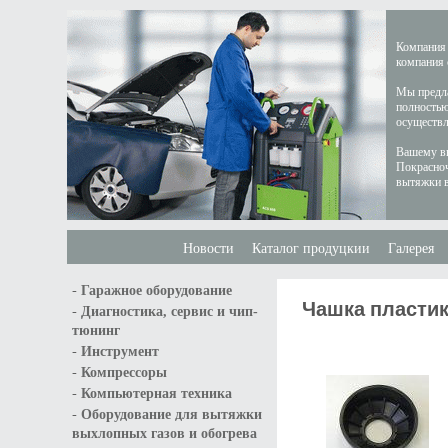
Компания 
компания 
Мы предла
полностью
осуществл
Вашему вн
Покрасноч
вытяжки в
Новости
Каталог продуцкии
Галерея
-
Гаражное оборудование
Чашка пласти
-
Диагностика, сервис и чип-
тюнинг
-
Инструмент
-
Компрессоры
-
Компьютерная техника
-
Оборудование для вытяжки
выхлопных газов и обогрева