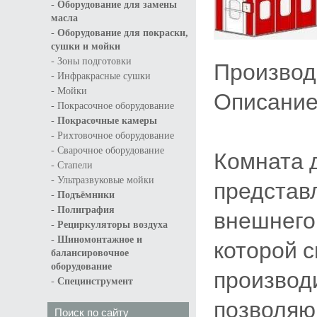
-
Оборудование для замены
масла
-
Оборудование для покраски,
сушки и мойки
-
Зоны подготовки
Производ
-
Инфракрасные сушки
-
Мойки
Описание
-
Покрасочное оборудование
-
Покрасочные камеры
-
Рихтовочное оборудование
-
Сварочное оборудование
Комната 
-
Стапели
-
Ультразвуковые мойки
представ
-
Подъёмники
-
Полиграфия
внешнего
-
Рециркуляторы воздуха
-
Шиномонтажное и
которой 
балансировочное
оборудование
производи
-
Специнструмент
позволяю
Поиск по сайту