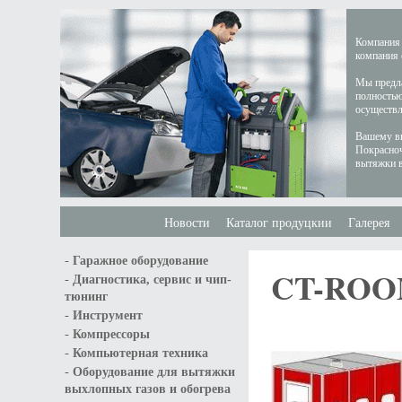
Компания 
компания 
Мы предла
полностью
осуществл
Вашему вн
Покрасноч
вытяжки в
Новости
Каталог продуцкии
Галерея
-
Гаражное оборудование
CT-RO
-
Диагностика, сервис и чип-
тюнинг
-
Инструмент
-
Компрессоры
-
Компьютерная техника
-
Оборудование для вытяжки
выхлопных газов и обогрева