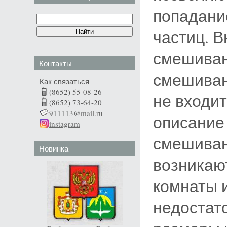
попадание
частиц. 
смешиван
Контакты
смешиван
Как связаться
(8652) 55-08-26
не входит
(8652) 73-64-20
911113@mail.ru
описание
instagram
смешиван
Новинка
возникаю
комнаты 
недостат