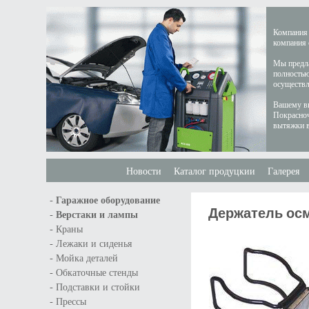
Компания 
компания 
Мы предла
полностью
осуществл
Вашему вн
Покрасноч
вытяжки в
Новости
Каталог продуцкии
Галерея
-
Гаражное оборудование
Держатель ос
-
Верстаки и лампы
-
Краны
-
Лежаки и сиденья
-
Мойка деталей
-
Обкаточные стенды
-
Подставки и стойки
-
Прессы