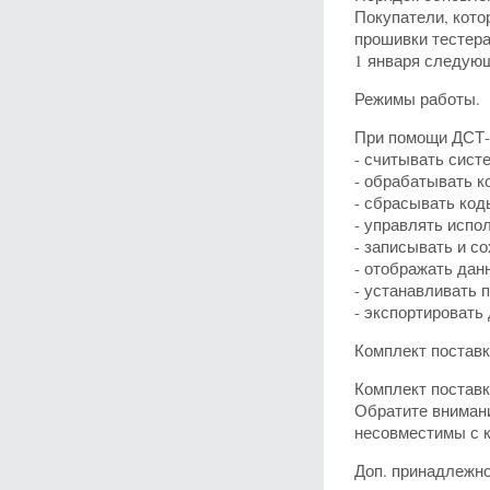
Покупатели, кото
прошивки тестера
1 января следующ
Режимы работы.
При помощи ДСТ-1
- считывать сист
- обрабатывать к
- сбрасывать код
- управлять исп
- записывать и с
- отображать данн
- устанавливать 
- экспортировать
Комплект поставк
Комплект поставк
Обратите вниман
несовместимы с 
Доп. принадлежн