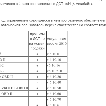
личился в 2 раза по сравнению с ДСТ-10Н (8 мегабайт).
под управлением хранящегося в нем программного обеспечения 
 автомобиля пользователь переключает тестер на соответств
прошиты
в ДСТ-12
Актуальная
на момент
версия 2010
продажи
З
+
v 6.10.0
D II
+
v 6.10.10
-2
+
v6.10.16
-3
+
v6.10.210
 OBD II
+
v 6.10.20
-
v 6.10.40
EVROLET -OBD II
+
v 6.10.50
-OBD II
+
v 6.10.60
-
v 6.10.70
+
v 6.10.6