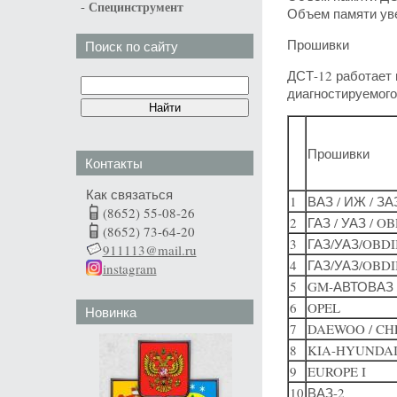
-
Специнструмент
Объем памяти уве
Прошивки
Поиск по сайту
ДСТ-12 работает 
диагностируемого
Прошивки
Контакты
Как связаться
1
ВАЗ / ИЖ / ЗА
(8652) 55-08-26
2
ГАЗ / УАЗ / OB
(8652) 73-64-20
3
ГАЗ/УАЗ/OBDII
911113@mail.ru
4
ГАЗ/УАЗ/OBDII
instagram
5
GM-АВТОВАЗ /
6
OPEL
Новинка
7
DAEWOO / CH
8
KIA-HYUNDAI
9
EUROPE I
10
ВАЗ-2