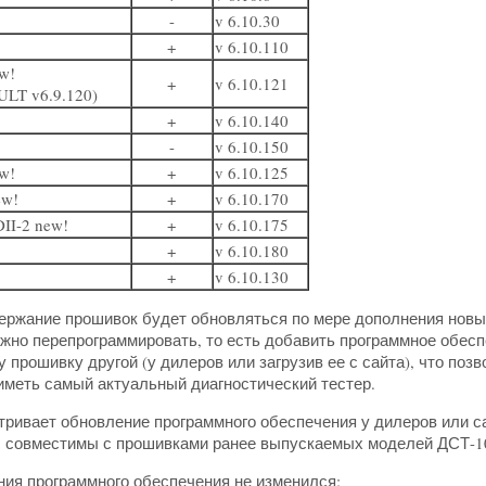
-
v 6.10.30
+
v 6.10.110
w!
+
v 6.10.121
LT v6.9.120)
+
v 6.10.140
-
v 6.10.150
w!
+
v 6.10.125
ew!
+
v 6.10.170
II-2
new!
+
v 6.10.175
+
v 6.10.180
+
v 6.10.130
ержание прошивок будет обновляться по мере дополнения новы
жно перепрограммировать, то есть добавить программное обеспе
 прошивку другой (у дилеров или загрузив ее с сайта), что поз
иметь самый актуальный диагностический тестер.
ривает обновление программного обеспечения у дилеров или с
 совместимы с прошивками ранее выпускаемых моделей ДСТ-10
ия программного обеспечения не изменился: