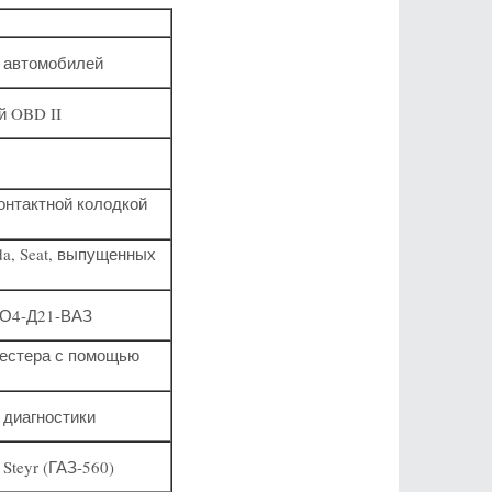
 автомобилей
й OBD II
нтактной колодкой
a, Seat, выпущенных
СО4-Д21-ВАЗ
тестера с помощью
 диагностики
teyr (ГАЗ-560)