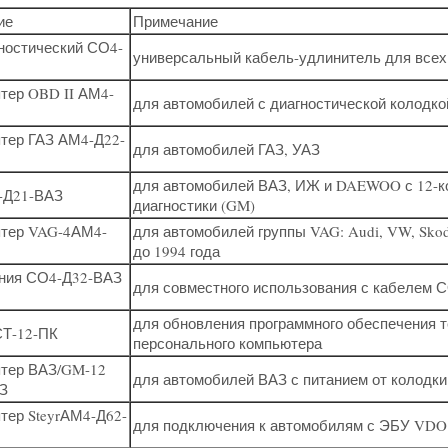
ие
Примечание
ностический СО4-
универсальный кабель-удлинитель для всех
тер OBD II АМ4-
для автомобилей с диагностической колодко
тер ГАЗ АМ4-Д22-
для автомобилей ГАЗ, УАЗ
для автомобилей ВАЗ, ИЖ и DAEWOO с 12-ко
-Д21-ВАЗ
диагностики (GM)
птер VAG-4АМ4-
для автомобилей группы VAG: Audi, VW, Skod
до 1994 года
ания СО4-Д32-ВАЗ
для совместного использования с кабелем 
для обновления программного обеспечения 
СТ-12-ПК
персонального компьютера
птер ВАЗ/GM-12
для автомобилей ВАЗ с питанием от колодки
З
тер SteyrАМ4-Д62-
для подключения к автомобилям с ЭБУ VDO S