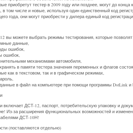
рые приобретут тестер в 2009 году или позднее, могут до конца
, в том числе и новые, используя один единственный код регист
его года, они могут приобрести у дилера единый код регистраци
2 вы можете выбрать режимы тестирования, которые позволят
емные данные,
оды ошибок,
ы ошибок,
олнительными механизмами автомобиля,
охранять в памяти тестера значения переменных и флагов состоя
ые как в текстовом, так и в графическом режимах,
пароль,
 данные в файл на компьютере при помощи программы DstLink и 
и
и включает ДСТ-12, паспорт, потребительскую упаковку и доку
ие! Из-за расширения функциональных возможностей и изменен
кабелями ДСТ-10Н!
ости
(поставляются отдельно)