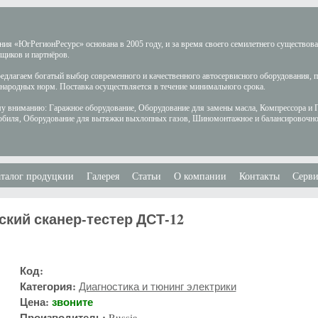
ия «ЮгРегионРесурс» основана в 2005 году, и за время своего семилетнего существов
щиков и партнёров.
длагаем богатый выбор современного и качественного автосервисного оборудования, 
ародных норм. Поставка осуществляется в течение минимального срока.
у вниманию: Гаражное оборудование, Оборудование для замены масла, Компрессора и 
обиля, Оборудование для вытяжки выхлопных газов, Шиномонтажное и балансировочно
талог продуцкии
Галерея
Статьи
О компании
Контакты
Серви
ский сканер-тестер ДСТ-12
Код:
Категория:
Диагностика и тюнинг электрики
Цена:
звоните
Производитель:
Russia