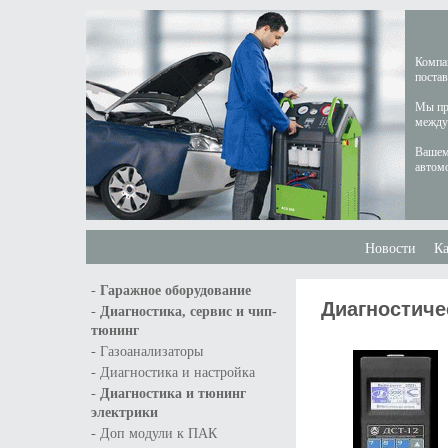
Компан
постав
Мы пре
междун
Вашем
автом
Новости
Ка
-
Гаражное оборудование
Диагностиче
-
Диагностика, сервис и чип-
тюнинг
-
Газоанализаторы
-
Диагностика и настройка
-
Диагностика и тюнинг
электрики
-
Доп модули к ПАК