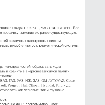
шивки Europe 1, China 1, VAG-OBDII и OPEL. Все
ую прошивку, заменив ею ранее существующую.
остей различных электронных систем
стемы, иммобилизатора, климатической системы,
ды неисправностей, сбрасывать коды
ть и хранить в энергонезависимой памяти
режимах.
 ВАЗ, ГАЗ, УАЗ, ИЖ, ЗАЗ, GM-AVTOVAZ, Сеаз/
t, Peugeot, Fiat, Citroen, Hyundai, Ford и др.
стировать как легковые, так и грузовые
сов.
овременно до 16 программ-прошивок.