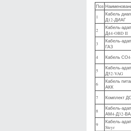
Поз
Наименован
Кабель диаг
1
Д12-ДИАГ
Кабель-адап
2
Д44-OBD II
Кабель-адап
3
ГАЗ
4
Кабель СО4
Кабель-ада
5
Д52-VAG
Кабель пит
6
АКК
7
Комплект Д
Кабель-ада
8
АМ4-Д32-ВА
Кабель-адап
9
Steyr