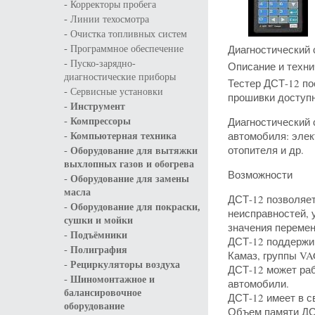
-
Корректоры пробега
-
Линии техосмотра
-
Очистка топливных систем
-
Диагностический 
Программное обеспечение
-
Пуско-зарядно-
Описание и техни
диагностические приборы
Тестер ДСТ-12 по
-
Сервисные установки
прошивки доступн
-
Инструмент
-
Диагностический 
Компрессоры
-
автомобиля: элек
Компьютерная техника
-
отопителя и др.
Оборудование для вытяжки
выхлопных газов и обогрева
Возможности
-
Оборудование для замены
масла
ДСТ-12 позволяет
-
Оборудование для покраски,
неисправностей, 
сушки и мойки
значения перемен
-
Подъёмники
ДСТ-12 поддержив
-
Полиграфия
Камаз, группы VAG 
-
Рециркуляторы воздуха
ДСТ-12 может раб
-
Шиномонтажное и
автомобили.
балансировочное
ДСТ-12 имеет в с
оборудование
Объем памяти ДСТ