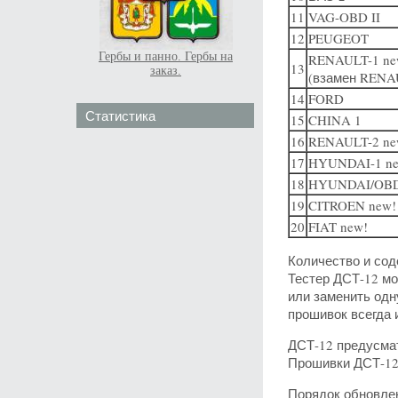
11
VAG-OBD II
12
PEUGEOT
Гербы и панно. Гербы на
RENAULT-1
ne
13
заказ.
(взамен RENAU
14
FORD
Статистика
15
CHINA 1
16
RENAULT-2
ne
17
HYUNDAI-1
n
18
HYUNDAI/OBD
19
CITROEN
new!
20
FIAT
new!
Количество и сод
Тестер ДСТ-12 мо
или заменить одну
прошивок всегда 
ДСТ-12 предусмат
Прошивки ДСТ-12
Порядок обновлен