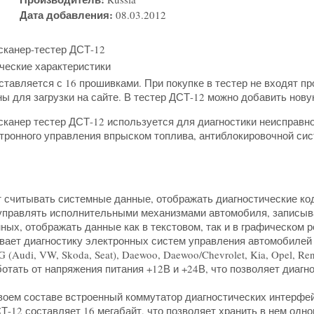
Дата добавления:
08.03.2012
сканер-тестер ДСТ-12
ческие характеристики
ставляется с 16 прошивками. При покупке в тестер не входят про
ы для загрузки на сайте. В тестер ДСТ-12 можно добавить нов
сканер тестер ДСТ-12 используется для диагностики неисправн
тронного управления впрыском топлива, антиблокировочной си
 считывать системные данные, отображать диагностические ко
управлять исполнительными механизмами автомобиля, записыва
ных, отображать данные как в текстовом, так и в графическом 
ает диагностику электронных систем управления автомобилей
(Audi, VW, Skoda, Seat), Daewoo, Daewoo/Chevrolet, Kia, Opel, Renaul
отать от напряжения питания +12В и +24В, что позволяет диагно
воем составе встроенный коммутатор диагностических интерфей
-12 составляет 16 мегабайт, что позволяет хранить в нем одн