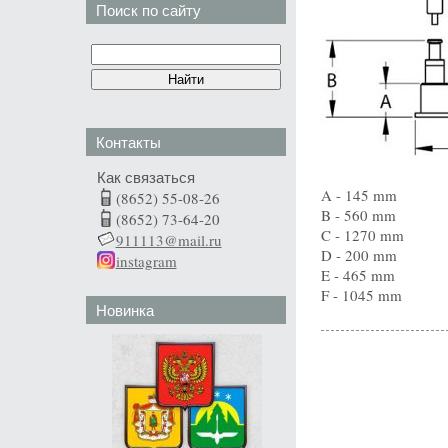
Поиск по сайту
Контакты
Как связаться
A - 145 mm
(8652) 55-08-26
B - 560 mm
(8652) 73-64-20
C - 1270 mm
911113@mail.ru
D - 200 mm
instagram
E - 465 mm
F - 1045 mm
Новинка