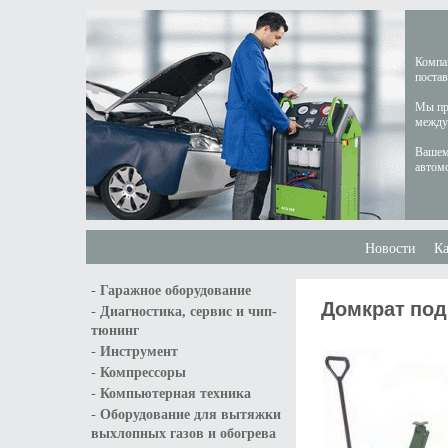
Компан
постав
Мы пре
междун
Вашем
автом
Новости
Ка
-
Гаражное оборудование
Домкрат под
-
Диагностика, сервис и чип-
тюнинг
-
Инструмент
-
Компрессоры
-
Компьютерная техника
-
Оборудование для вытяжки
выхлопных газов и обогрева