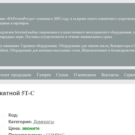
ия «ЮгРегионРесурс» основана в 2005 году, и за время своего семилетнего существов
щиков и партнёров.
длагаем богатый выбор современного и качественного автосервисного оборудования, 
ародных норм. Поставка осуществляется в течение минимального срока.
у вниманию: Гаражное оборудование, Оборудование для замены масла, Компрессора и 
обиля, Оборудование для вытяжки выхлопных газов, Шиномонтажное и балансировочно
талог продуцкии
Галерея
Статьи
О компании
Контакты
Серви
катной 5T-C
Код:
Категория:
Домкраты
Цена:
звоните
Производитель:
COMPAC