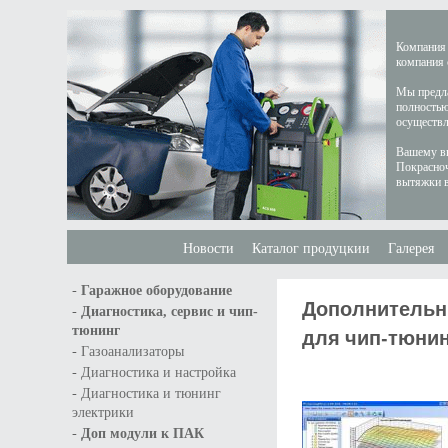
Компания 
компания 
Мы предла
полностью
осуществл
Вашему вн
Покрасноч
вытяжки в
Новости
Каталог продуцкии
Галерея
-
Гаражное оборудование
Дополнительны
-
Диагностика, сервис и чип-
тюнинг
для чип-тюнинг
-
Газоанализаторы
-
Диагностика и настройка
-
Диагностика и тюнинг
электрики
-
Доп модули к ПАК