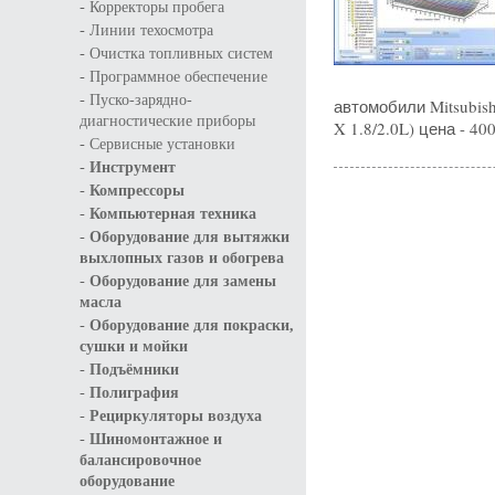
-
Корректоры пробега
-
Линии техосмотра
-
Очистка топливных систем
-
Программное обеспечение
-
Пуско-зарядно-
автомобили Mitsubish
диагностические приборы
X 1.8/2.0L) цена - 40
-
Сервисные установки
-
Инструмент
-
Компрессоры
-
Компьютерная техника
-
Оборудование для вытяжки
выхлопных газов и обогрева
-
Оборудование для замены
масла
-
Оборудование для покраски,
сушки и мойки
-
Подъёмники
-
Полиграфия
-
Рециркуляторы воздуха
-
Шиномонтажное и
балансировочное
оборудование