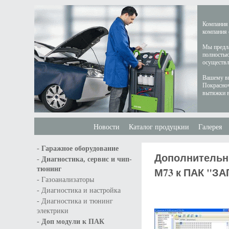
Компания 
компания 
Мы предла
полностью
осуществл
Вашему вн
Покрасноч
вытяжки в
Новости
Каталог продуцкии
Галерея
-
Гаражное оборудование
Дополнительн
-
Диагностика, сервис и чип-
тюнинг
М73 к ПАК "ЗА
-
Газоанализаторы
-
Диагностика и настройка
-
Диагностика и тюнинг
электрики
-
Доп модули к ПАК