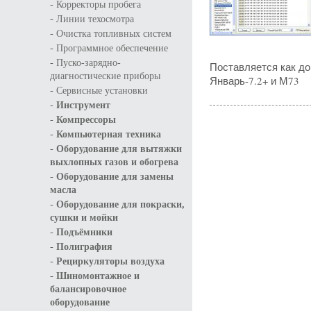
-
Корректоры пробега
-
Линии техосмотра
-
Очистка топливных систем
-
Программное обеспечение
-
Пуско-зарядно-
Поставляется как до
диагностические приборы
Январь-7.2+ и М73
-
Сервисные установки
-
Инструмент
-
Компрессоры
-
Компьютерная техника
-
Оборудование для вытяжки
выхлопных газов и обогрева
-
Оборудование для замены
масла
-
Оборудование для покраски,
сушки и мойки
-
Подъёмники
-
Полиграфия
-
Рециркуляторы воздуха
-
Шиномонтажное и
балансировочное
оборудование