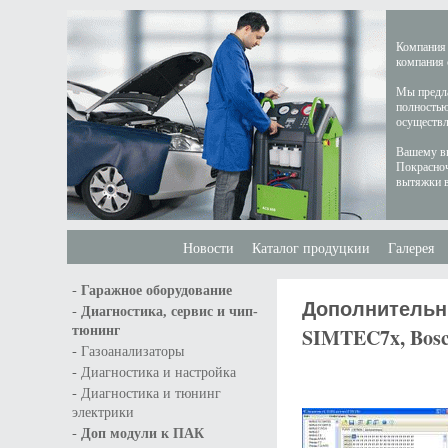
Компания 
компания 
Мы предла
полностью
осуществл
Вашему вн
Покрасноч
вытяжки в
Новости
Каталог продуцкии
Галерея
-
Гаражное оборудование
Дополнительн
-
Диагностика, сервис и чип-
тюнинг
SIMTEC7x, Bosc
-
Газоанализаторы
-
Диагностика и настройка
-
Диагностика и тюнинг
электрики
-
Доп модули к ПАК