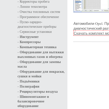
-
Корректоры пробега
-
Линии техосмотра
-
Очистка топливных систем
-
Программное обеспечение
-
Пуско-зарядно-
Автомобили Opel. Пр
диагностические приборы
диагностический раз
-
Сервисные установки
Скачать комплект м
-
Инструмент
-
Компрессоры
-
Компьютерная техника
-
Оборудование для вытяжки
выхлопных газов и обогрева
-
Оборудование для замены
масла
-
Оборудование для покраски,
сушки и мойки
-
Подъёмники
-
Полиграфия
-
Рециркуляторы воздуха
-
Шиномонтажное и
балансировочное
оборудование