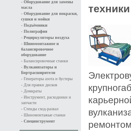
-
Оборудование для замены
техники
масла
-
Оборудование для покраски,
сушки и мойки
-
Подъёмники
-
Полиграфия
-
Рециркуляторы воздуха
-
Шиномонтажное и
балансировочное
оборудование
-
Балансировочные станки
-
Вулканизаторы и
Электров
Бортрасширители
-
Генераторы азота и бустеры
крупнога
-
Для правки дисков
-
Домкраты
карьерно
-
Инструмент, расходники и
запчасти
-
вулканиз
Стенды сход-развал
-
Шиномонтажые станки
-
ремонтом
Специнструмент