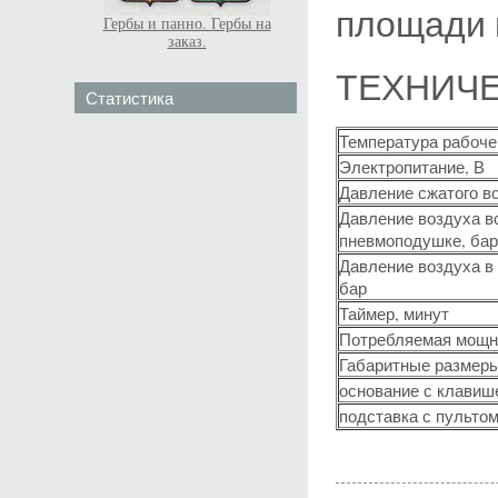
площади 
Гербы и панно. Гербы на
заказ.
ТЕХНИЧЕ
Статистика
Температура рабоче
Электропитание, В
Давление сжатого во
Давление воздуха в
пневмоподушке, бар
Давление воздуха в
бар
Таймер, минут
Потребляемая мощн
Габаритные размеры
основание с клавиш
подставка с пульто