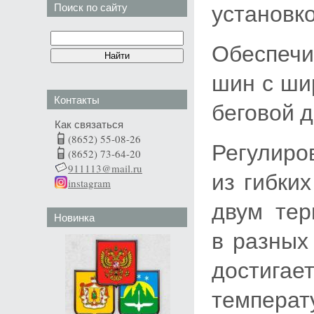
установк
Поиск по сайту
Обеспеч
шин с ши
Контакты
беговой д
Как связаться
(8652) 55-08-26
Регулиро
(8652) 73-64-20
911113@mail.ru
из гибки
instagram
двум тер
Новинка
в разных
дости
темпер