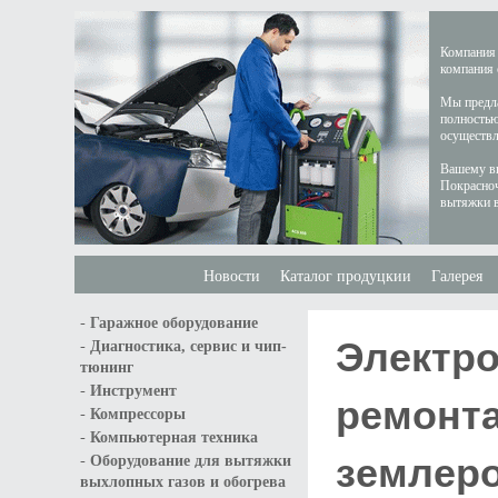
Компания 
компания 
Мы предла
полностью
осуществл
Вашему вн
Покрасноч
вытяжки в
Новости
Каталог продуцкии
Галерея
-
Гаражное оборудование
Электро
-
Диагностика, сервис и чип-
тюнинг
-
Инструмент
ремонта
-
Компрессоры
-
Компьютерная техника
землеро
-
Оборудование для вытяжки
выхлопных газов и обогрева