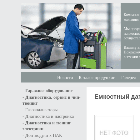
Компания 
компания 
Мы предла
полностью
осуществл
Вашему вн
Покрасноч
вытяжки в
Новости
Каталог продуцкии
Галерея
-
Гаражное оборудование
Емкостный датч
-
Диагностика, сервис и чип-
тюнинг
-
Газоанализаторы
-
Диагностика и настройка
-
Диагностика и тюнинг
электрики
-
Доп модули к ПАК