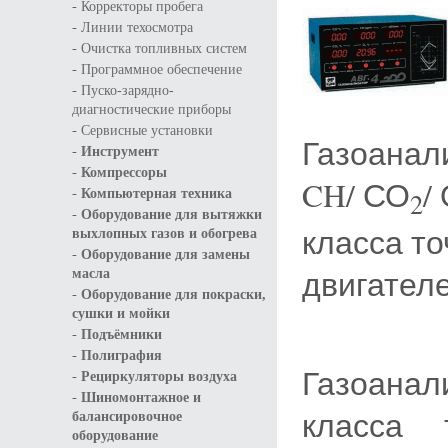
-
Корректоры пробега
-
Линии техосмотра
-
Очистка топливных систем
-
Программное обеспечение
-
Пуско-зарядно-
диагностические приборы
-
Сервисные установки
Газоанал
-
Инструмент
-
Компрессоры
CH/ СО
/
-
Компьютерная техника
2
-
Оборудование для вытяжки
класса т
выхлопных газов и обогрева
-
Оборудование для замены
двигателе
масла
-
Оборудование для покраски,
сушки и мойки
-
Подъёмники
-
Полиграфия
Газоана
-
Рециркуляторы воздуха
-
Шиномонтажное и
класса 
балансировочное
оборудование