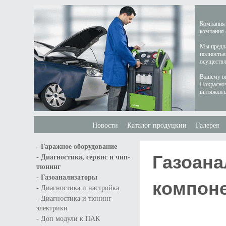
Компания 
компания 
Мы предла
полностью
осуществл
Вашему вн
Покрасноч
вытяжки в
Новости
Каталог продуцкии
Галерея
-
Гаражное оборудование
Газоана
-
Диагностика, сервис и чип-
тюнинг
-
Газоанализаторы
компоне
-
Диагностика и настройка
-
Диагностика и тюнинг
электрики
-
Доп модули к ПАК