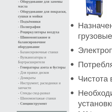
-
Оборудование для замены
масла
-
Оборудование для покраски,
сушки и мойки
-
Подъёмники
Назначен
-
Полиграфия
-
Рециркуляторы воздуха
грузовы
-
Шиномонтажное и
балансировочное
Электроп
оборудование
-
Балансировочные станки
-
Вулканизаторы и
Потребля
Бортрасширители
-
Генераторы азота и бустеры
-
Для правки дисков
Чистота 
-
Домкраты
-
Инструмент, расходники и
запчасти
Необход
-
Стенды сход-развал
-
Шиномонтажые станки
установки
-
Специнструмент