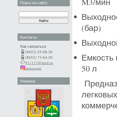
M3/мин
Поиск по сайту
Выходное
(бар)
Контакты
Выходной
Как связаться
(8652) 55-08-26
Емкость 
(8652) 73-64-20
911113@mail.ru
50 л
instagram
Предназн
Новинка
легковых
коммерче