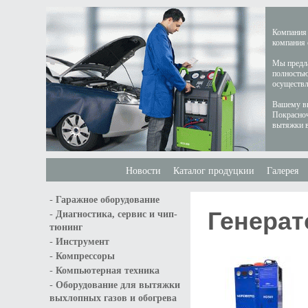
Компания 
компания 
Мы предла
полностью
осуществл
Вашему вн
Покрасноч
вытяжки в
Новости
Каталог продуцкии
Галерея
-
Гаражное оборудование
Генерат
-
Диагностика, сервис и чип-
тюнинг
-
Инструмент
-
Компрессоры
-
Компьютерная техника
-
Оборудование для вытяжки
выхлопных газов и обогрева