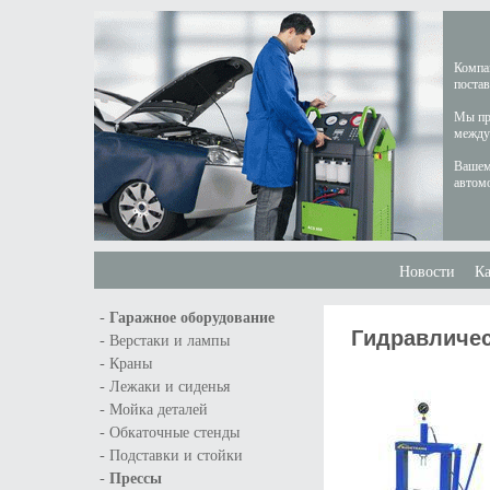
Компан
постав
Мы пре
междун
Вашем
автом
Новости
Ка
-
Гаражное оборудование
Гидравличес
-
Верстаки и лампы
-
Краны
-
Лежаки и сиденья
-
Мойка деталей
-
Обкаточные стенды
-
Подставки и стойки
-
Прессы