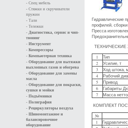
-
Спец мебель
-
Стяжки и скручиватели
пружин
Гидравлические п
-
Тали
профилей, сборки 
-
Тележки
Пресса изготовле
-
Диагностика, сервис и чип-
Предохранительны
тюнинг
-
Инструмент
ТЕХНИЧЕСКИЕ 
-
Компрессоры
-
Компьютерная техника
1
Тип
-
Оборудование для вытяжки
2
Усилие, т
выхлопных газов и обогрева
3
Ход штока, 
-
Оборудование для замены
4
Рабочий диа
масла
5
Привод
-
Оборудование для покраски,
6
Габариты Дх
сушки и мойки
7
Масса нетто/
-
Подъёмники
-
Полиграфия
КОМПЛЕКТ ПОС
-
Рециркуляторы воздуха
-
Шиномонтажное и
№
балансировочное
1
Гидравличес
оборудование