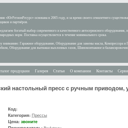
ия «ЮгРегионРесурс» основана в 2005 году, и за время своего семилетнего существов
щиков и партнёров.
длагаем богатый выбор современного и качественного автосервисного оборудования, 
ародных норм. Поставка осуществляется в течение минимального срока.
у вниманию: Гаражное оборудование, Оборудование для замены масла, Компрессора и 
обиля, Оборудование для вытяжки выхлопных газов, Шиномонтажное и балансировочно
талог продуцкии
Галерея
Статьи
О компании
Контакты
Серви
кий настольный пресс с ручным приводом, ус
Код:
Категория:
Прессы
Цена:
звоните
Производитель:
Rudetrans