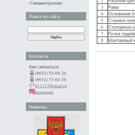
2
Рабочий цил
-
Специнструмент
3
Рама
4
Основание б
Поиск по сайту
5
Станина поп
6
Стопорные 
7
Ручка гидра
8
Монтажный 
Контакты
Как связаться
(8652) 55-08-26
(8652) 73-64-20
911113@mail.ru
instagram
Новинка