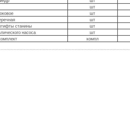
индр
шт
шт
оковое
шт
еречная
шт
штифты станины
шт
влического насоса
шт
комплект
компл