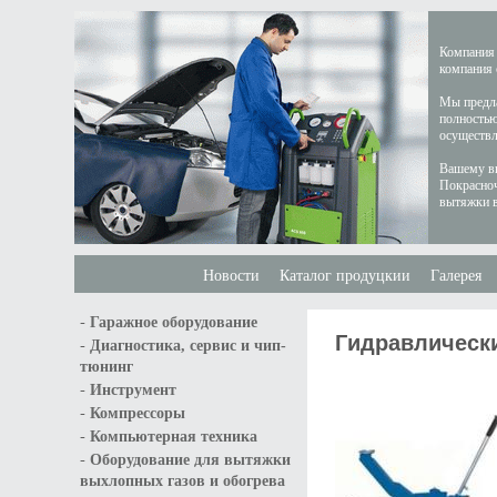
Компания 
компания 
Мы предла
полностью
осуществл
Вашему вн
Покрасноч
вытяжки в
Новости
Каталог продуцкии
Галерея
-
Гаражное оборудование
Гидравлическ
-
Диагностика, сервис и чип-
тюнинг
-
Инструмент
-
Компрессоры
-
Компьютерная техника
-
Оборудование для вытяжки
выхлопных газов и обогрева