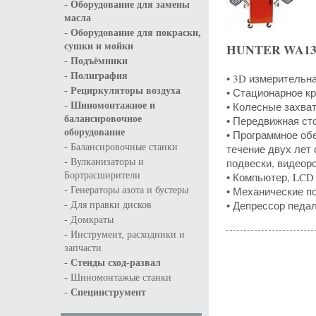
-
Оборудование для замены
масла
-
Оборудование для покраски,
HUNTER WA130
сушки и мойки
-
Подъёмники
-
Полиграфия
• 3D измерительн
-
• Стационарное кр
Рециркуляторы воздуха
-
• Колесные захват
Шиномонтажное и
• Передвижная сто
балансировочное
оборудование
• Программное обе
-
течение двух лет
Балансировочные станки
-
подвески, видеор
Вулканизаторы и
• Компьютер, LCD
Бортрасширители
-
• Механические по
Генераторы азота и бустеры
-
• Депрессор педа
Для правки дисков
-
Домкраты
-
Инструмент, расходники и
запчасти
-
Стенды сход-развал
-
Шиномонтажые станки
-
Специнструмент