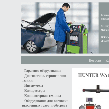
Компан
постав
Мы пре
междун
Вашем
автом
Новости
Ка
-
Гаражное оборудование
HUNTER WA13
-
Диагностика, сервис и чип-
тюнинг
-
Инструмент
-
Компрессоры
-
Компьютерная техника
-
Оборудование для вытяжки
выхлопных газов и обогрева