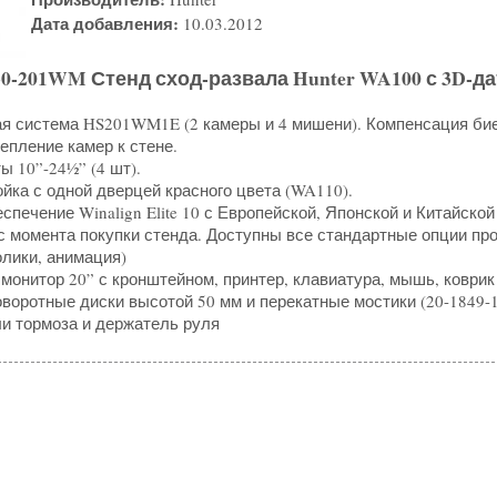
Дата добавления:
10.03.2012
-201WM Стенд сход-развала Hunter WA100 с 3D-д
ая система HS201WM1E (2 камеры и 4 мишени). Компенсация бие
епление камер к стене.
ы 10”-24½” (4 шт).
йка с одной дверцей красного цвета (WA110).
спечение Winalign Elite 10 с Европейской, Японской и Китайско
 с момента покупки стенда. Доступны все стандартные опции п
олики, анимация)
 монитор 20” с кронштейном, принтер, клавиатура, мышь, коври
воротные диски высотой 50 мм и перекатные мостики (20-1849-1,
ли тормоза и держатель руля