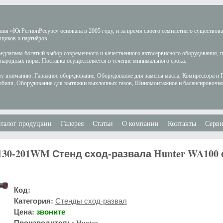
ия «ЮгРегионРесурс» основана в 2005 году, и за время своего семилетнего существов
щиков и партнёров.
длагаем богатый выбор современного и качественного автосервисного оборудования, 
ародных норм. Поставка осуществляется в течение минимального срока.
у вниманию: Гаражное оборудование, Оборудование для замены масла, Компрессора и 
обиля, Оборудование для вытяжки выхлопных газов, Шиномонтажное и балансировочно
талог продуцкии
Галерея
Статьи
О компании
Контакты
Серви
0-201WM Стенд сход-развала Hunter WA100 
Код:
Категория:
Стенды сход-развал
Цена:
звоните
Производитель:
Hunter