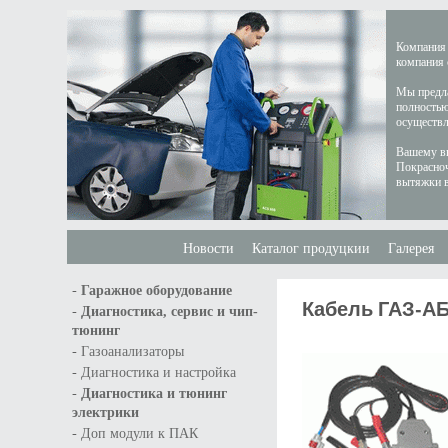
Компания 
компания 
Мы предла
полностью
осуществл
Вашему вн
Покрасноч
вытяжки в
Новости
Каталог продуцкии
Галерея
-
Гаражное оборудование
Кабель ГАЗ-А
-
Диагностика, сервис и чип-
тюнинг
-
Газоанализаторы
-
Диагностика и настройка
-
Диагностика и тюнинг
электрики
-
Доп модули к ПАК