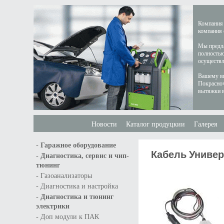
Компания 
компания 
Мы предла
полностью
осуществл
Вашему вн
Покрасноч
вытяжки в
Новости
Каталог продуцкии
Галерея
-
Гаражное оборудование
Кабель Универ
-
Диагностика, сервис и чип-
тюнинг
-
Газоанализаторы
-
Диагностика и настройка
-
Диагностика и тюнинг
электрики
-
Доп модули к ПАК