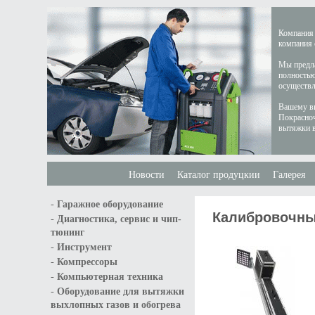
Компания 
компания 
Мы предла
полностью
осуществл
Вашему вн
Покрасноч
вытяжки в
Новости
Каталог продуцкии
Галерея
-
Гаражное оборудование
Калибровочны
-
Диагностика, сервис и чип-
тюнинг
-
Инструмент
-
Компрессоры
-
Компьютерная техника
-
Оборудование для вытяжки
выхлопных газов и обогрева