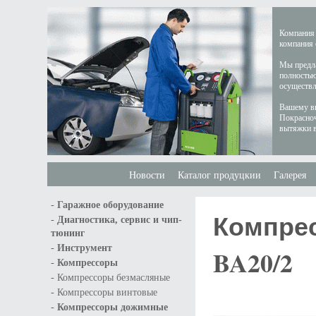
Компания 
компания 
Мы предла
полностью
осуществл
Вашему вн
Покрасноч
вытяжки в
Новости
Каталог продуцкии
Галерея
-
Гаражное оборудование
Компре
-
Диагностика, сервис и чип-
тюнинг
-
Инструмент
BA20/2
-
Компрессоры
-
Компрессоры безмасляные
-
Компрессоры винтовые
-
Компрессоры дожимные