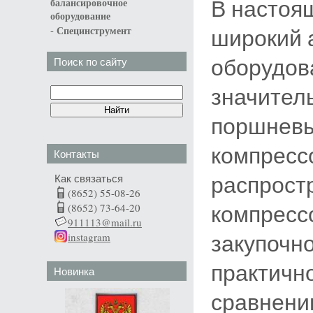
В настоя
балансировочное
оборудование
-
широкий 
Специнструмент
оборудов
Поиск по сайту
значител
поршневы
компресс
Контакты
распрост
Как связаться
(8652) 55-08-26
компресс
(8652) 73-64-20
911113@mail.ru
закупочн
instagram
практичн
Новинка
сравнени