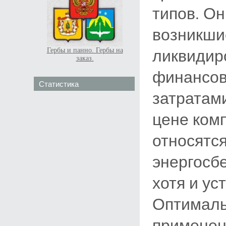
типов. Он
возникши
ликвидир
Гербы и панно. Гербы на
заказ.
финансов
Статистика
затратам
цене ком
относятся
энергосб
хотя и ус
Оптималь
применен