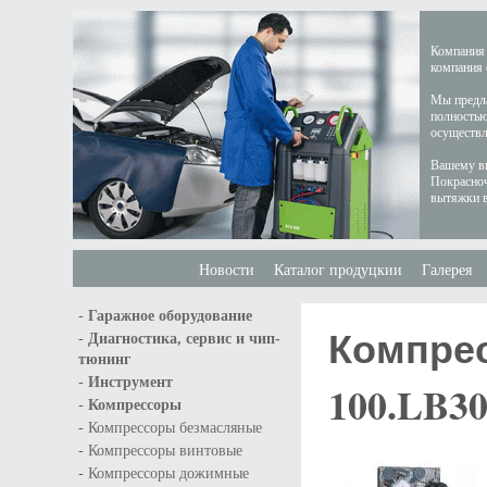
Компания 
компания 
Мы предла
полностью
осуществл
Вашему вн
Покрасноч
вытяжки в
Новости
Каталог продуцкии
Галерея
-
Гаражное оборудование
Компрес
-
Диагностика, сервис и чип-
тюнинг
-
Инструмент
100.LB3
-
Компрессоры
-
Компрессоры безмасляные
-
Компрессоры винтовые
-
Компрессоры дожимные