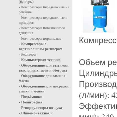
(бустеры)
-
Компрессоры передвижные на
бензине
-
Компрессоры передвижные с
приводом
-
Компрессоры повышенного
давления
Компресс
-
Компрессоры поршневые
-
Компрессоры с
вертикальным ресивером
-
Ресиверы
Объем рес
-
Компьютерная техника
-
Оборудование для вытяжки
Цилиндры 
выхлопных газов и обогрева
-
Оборудование для замены
Производ
масла
-
Оборудование для покраски,
сушки и мойки
(л/мин): 4
-
Подъёмники
-
Полиграфия
Эффектив
-
Рециркуляторы воздуха
-
Шиномонтажное и
мин): 340