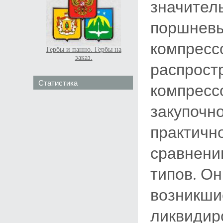
значител
поршневы
компресс
Гербы и панно. Гербы на
заказ.
распрост
Статистика
компресс
закупочн
практичн
сравнени
типов. Он
возникши
ликвидир