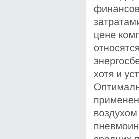
финансов
затратам
цене ком
относятся
энергосб
хотя и ус
Оптималь
применен
воздухом
пневмоин
средних 