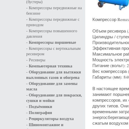
(бустеры)
-
Компрессоры передвижные на
бензине
-
Компрессор Remza
Компрессоры передвижные с
приводом
-
Объем ресивера (л
Компрессоры повышенного
Цилиндры / ступени
давления
-
Производительнос
Компрессоры поршневые
-
Эффективная прои
Компрессоры с вертикальным
Максимальное раб
ресивером
-
Мощность электрод
Ресиверы
Питание (вольт): 
-
Компьютерная техника
Вес компрессора (к
-
Оборудование для вытяжки
Габариты (мм): 8
выхлопных газов и обогрева
-
Оборудование для замены
В настоящее врем
масла
занимают поршне
-
Оборудование для покраски,
компрессоров, их
сушки и мойки
других типов. Он
-
Подъёмники
временными затра
-
Полиграфия
энергосберегающе
-
Рециркуляторы воздуха
сжатым воздухом 
-
Шиномонтажное и