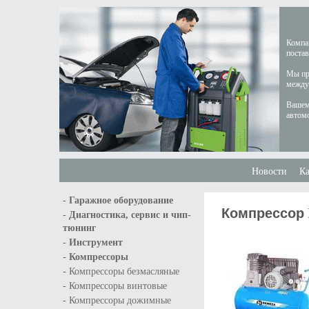
Компан
постав
Мы пре
междун
Вашем
автом
Новости
Ка
-
Гаражное оборудование
Компрессор R
-
Диагностика, сервис и чип-
тюнинг
-
Инструмент
-
Компрессоры
-
Компрессоры безмасляные
-
Компрессоры винтовые
-
Компрессоры дожимные