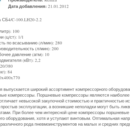
Дата добавления:
21.01.2012
 СБ4/C-100.LH20-2.2
итр): 100
 (ц/ст): 1/1
ть по всасыванию (л/мин): 280
зводительность (л/мин): 200
очее давление (атм): 10
вигателя (кВт): 2,2
220/380
г): 84
40x400x770
я выпускается широкий ассортимент компрессорного оборудован
вые компрессоры. Поршневые компрессоры являются наиболее
 отличает невысокой закупочной стоимостью и практичностью и
и простыв эксплуатации, а возникшие неполадки могут быть л
тами. При более чем интересной цене компрессоры поршневые о
го оборудования, хотя и уступают винтовым. Оптимальная напр
различного рода пневмоинструментов на малых и средних пред