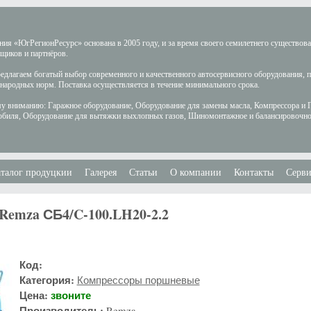
ия «ЮгРегионРесурс» основана в 2005 году, и за время своего семилетнего существов
щиков и партнёров.
длагаем богатый выбор современного и качественного автосервисного оборудования, 
ародных норм. Поставка осуществляется в течение минимального срока.
у вниманию: Гаражное оборудование, Оборудование для замены масла, Компрессора и 
обиля, Оборудование для вытяжки выхлопных газов, Шиномонтажное и балансировочно
талог продуцкии
Галерея
Статьи
О компании
Контакты
Серви
emza СБ4/C-100.LH20-2.2
Код:
Категория:
Компрессоры поршневые
Цена:
звоните
Производитель:
Remza