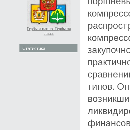
поршневы
компресс
распрост
Гербы и панно. Гербы на
заказ.
компресс
закупочн
Статистика
практичн
сравнени
типов. Он
возникши
ликвидир
финансов