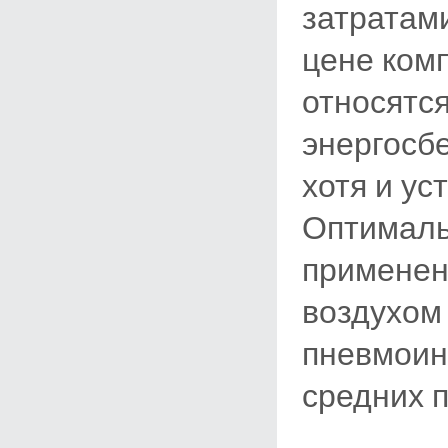
затратам
цене ком
относятся
энергосб
хотя и ус
Оптималь
применен
воздухом
пневмоин
средних 