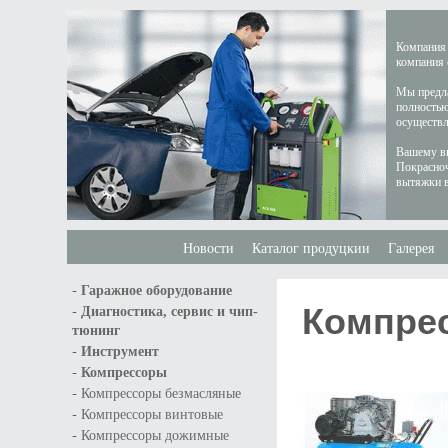
Компания 
компания 
Мы предла
полностью
осуществл
Вашему вн
Покрасноч
вытяжки в
Новости
Каталог продуцкии
Галерея
-
Гаражное оборудование
Компрес
-
Диагностика, сервис и чип-
тюнинг
-
Инструмент
-
Компрессоры
-
Компрессоры безмасляные
-
Компрессоры винтовые
-
Компрессоры дожимные