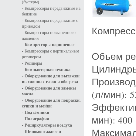
(бустеры)
-
Компрессоры передвижные на
бензине
-
Компрессоры передвижные с
приводом
Компресс
-
Компрессоры повышенного
давления
-
Компрессоры поршневые
-
Компрессоры с вертикальным
Объем рес
ресивером
-
Ресиверы
Цилиндры 
-
Компьютерная техника
-
Оборудование для вытяжки
Производ
выхлопных газов и обогрева
-
Оборудование для замены
(л/мин): 5
масла
-
Оборудование для покраски,
Эффектив
сушки и мойки
-
Подъёмники
мин): 400
-
Полиграфия
-
Рециркуляторы воздуха
Максимал
-
Шиномонтажное и