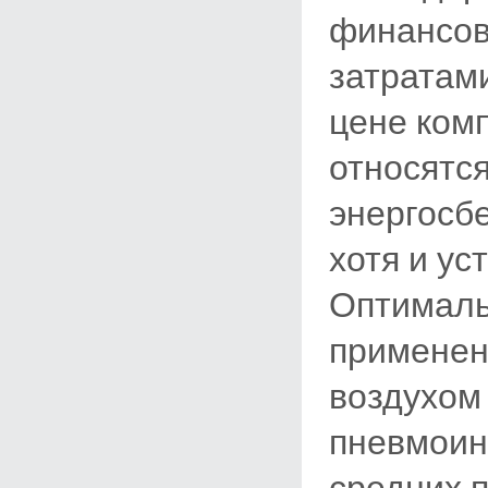
финансов
затратам
цене ком
относятся
энергосб
хотя и ус
Оптималь
применен
воздухом
пневмоин
средних 