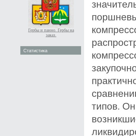
значител
поршневы
компресс
Гербы и панно. Гербы на
заказ.
распрост
Статистика
компресс
закупочн
практичн
сравнени
типов. Он
возникши
ликвидир