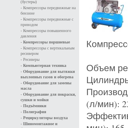
(бустеры)
-
Компрессоры передвижные на
бензине
-
Компрессоры передвижные с
приводом
-
Компрессоры повышенного
давления
Компресс
-
Компрессоры поршневые
-
Компрессоры с вертикальным
ресивером
-
Ресиверы
Объем рес
-
Компьютерная техника
-
Оборудование для вытяжки
Цилиндры 
выхлопных газов и обогрева
-
Оборудование для замены
Производ
масла
-
Оборудование для покраски,
сушки и мойки
(л/мин): 2
-
Подъёмники
-
Полиграфия
Эффектив
-
Рециркуляторы воздуха
-
Шиномонтажное и
мин): 165