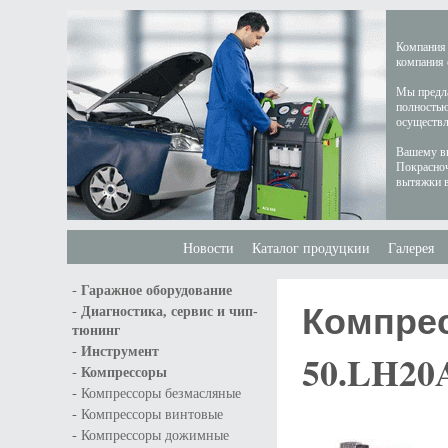
Компания 
компания 
Мы предла
полностью
осуществл
Вашему вн
Покрасноч
вытяжки в
Новости
Каталог продуцкии
Галерея
-
Гаражное оборудование
Компрес
-
Диагностика, сервис и чип-
тюнинг
-
Инструмент
50.LH20A
-
Компрессоры
-
Компрессоры безмасляные
-
Компрессоры винтовые
-
Компрессоры дожимные