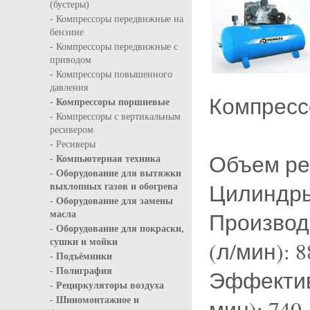
(бустеры)
-
Компрессоры передвижные на
бензине
-
Компрессоры передвижные с
приводом
-
Компрессоры повышенного
давления
Компресс
-
Компрессоры поршневые
-
Компрессоры с вертикальным
ресивером
-
Ресиверы
Объем рес
-
Компьютерная техника
-
Оборудование для вытяжки
Цилиндры 
выхлопных газов и обогрева
-
Оборудование для замены
Производ
масла
-
Оборудование для покраски,
сушки и мойки
(л/мин): 8
-
Подъёмники
-
Полиграфия
Эффектив
-
Рециркуляторы воздуха
-
Шиномонтажное и
мин): 740