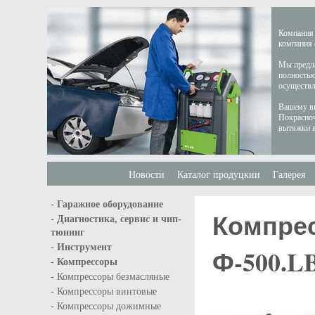
Компания 
компания 
Мы предла
полностью
осуществл
Вашему вн
Покрасноч
вытяжки в
Новости
Каталог продуцкии
Галерея
-
Гаражное оборудование
Компрес
-
Диагностика, сервис и чип-
тюнинг
-
Инструмент
Ф-500.L
-
Компрессоры
-
Компрессоры безмасляные
-
Компрессоры винтовые
-
Компрессоры дожимные