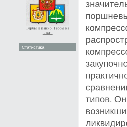
значител
поршневы
компресс
Гербы и панно. Гербы на
заказ.
распрост
Статистика
компресс
закупочн
практичн
сравнени
типов. Он
возникши
ликвидир