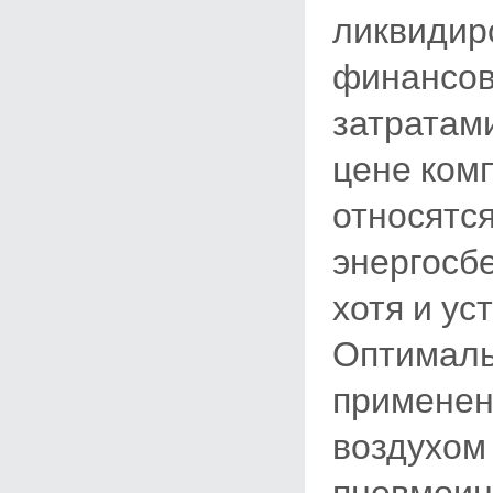
ликвидир
финансов
затратам
цене ком
относятся
энергосб
хотя и ус
Оптималь
применен
воздухом
пневмоин