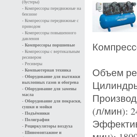
(бустеры)
-
Компрессоры передвижные на
бензине
-
Компрессоры передвижные с
приводом
-
Компрессоры повышенного
давления
Компресс
-
Компрессоры поршневые
-
Компрессоры с вертикальным
ресивером
-
Ресиверы
Объем рес
-
Компьютерная техника
-
Оборудование для вытяжки
Цилиндры 
выхлопных газов и обогрева
-
Оборудование для замены
Производ
масла
-
Оборудование для покраски,
сушки и мойки
(л/мин): 2
-
Подъёмники
-
Полиграфия
Эффектив
-
Рециркуляторы воздуха
-
Шиномонтажное и
мин): 180