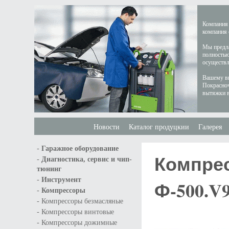
Компания 
компания 
Мы предла
полностью
осуществл
Вашему вн
Покрасноч
вытяжки в
Новости
Каталог продуцкии
Галерея
-
Гаражное оборудование
Компрес
-
Диагностика, сервис и чип-
тюнинг
-
Инструмент
Ф-500.V
-
Компрессоры
-
Компрессоры безмасляные
-
Компрессоры винтовые
-
Компрессоры дожимные