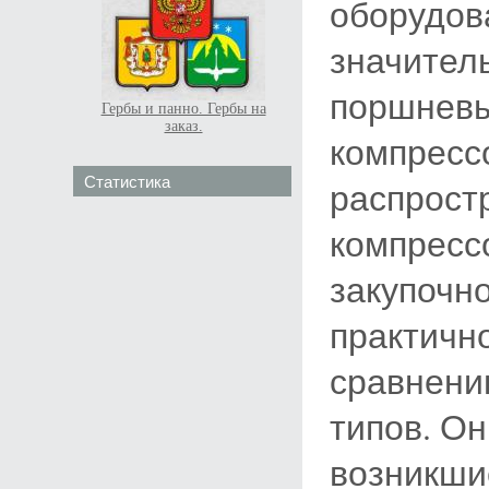
оборудов
значител
поршневы
Гербы и панно. Гербы на
заказ.
компресс
Статистика
распрост
компресс
закупочн
практичн
сравнени
типов. Он
возникши