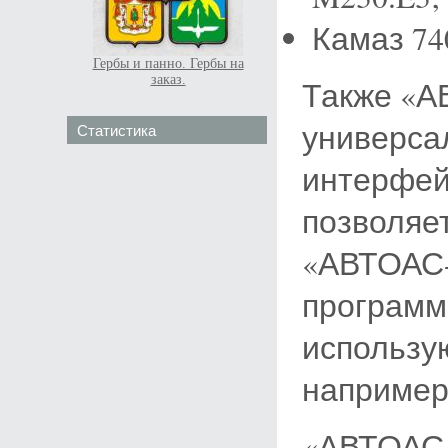
Камаз 74
Гербы и панно. Гербы на
заказ.
Также «А
универса
Статистика
интерфей
позволяе
«АВТОАС-
программ
использу
например
«АВТОАС-