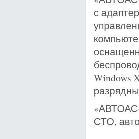
с адапте
управлен
компьюте
оснащенн
беспрово
Windows XP
разрядны
«АВТОАС-
СТО, авто