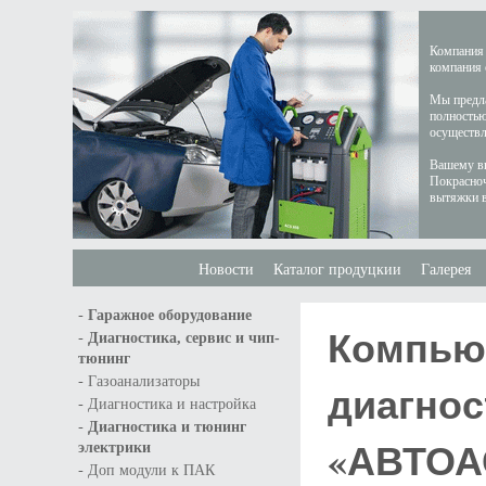
Компания 
компания 
Мы предла
полностью
осуществл
Вашему вн
Покрасноч
вытяжки в
Новости
Каталог продуцкии
Галерея
-
Гаражное оборудование
Компью
-
Диагностика, сервис и чип-
тюнинг
-
Газоанализаторы
диагнос
-
Диагностика и настройка
-
Диагностика и тюнинг
«АВТОА
электрики
-
Доп модули к ПАК