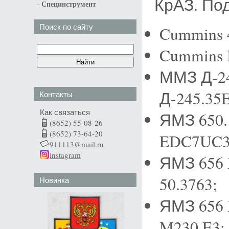
КрАЗ. По
-
Специнструмент
Поиск по сайту
Cummins 
Cummins I
ММЗ Д-245
Д-245.35
Контакты
Как связаться
ЯМЗ 650.
(8652) 55-08-26
(8652) 73-64-20
EDC7UC3
911113@mail.ru
instagram
ЯМЗ 656 
50.3763;
Новинка
ЯМЗ 656 
M230.E3;