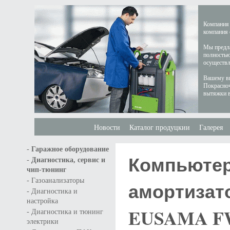
Компания 
компания 
Мы предла
полностью
осуществл
Вашему вн
Покрасноч
вытяжки в
Новости
Каталог продуцкии
Галерея
-
Гаражное оборудование
Компьютер
-
Диагностика, сервис и
чип-тюнинг
-
Газоанализаторы
амортизат
-
Диагностика и
настройка
EUSAMA FW
-
Диагностика и тюнинг
электрики