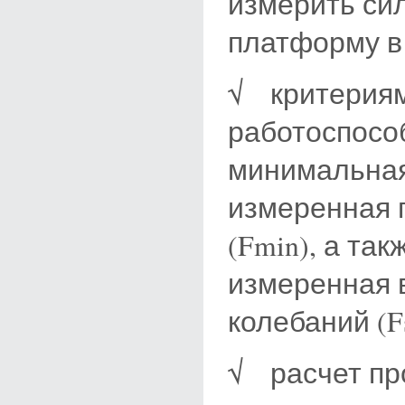
измерить си
платформу в
√ критериям
работоспосо
минимальная
измеренная 
(Fmin), а та
измеренная в
колебаний (Fs
√ расчет пр