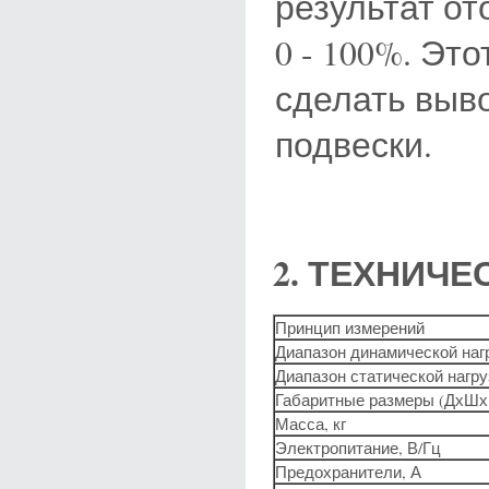
результат от
0 - 100%. Эт
сделать выв
подвески.
2
. ТЕХНИЧЕ
Принцип измерений
Диапазон динамической нагр
Диапазон статической нагруз
Габаритные размеры (ДхШх
Масса, кг
Электропитание, В/Гц
Предохранители, А