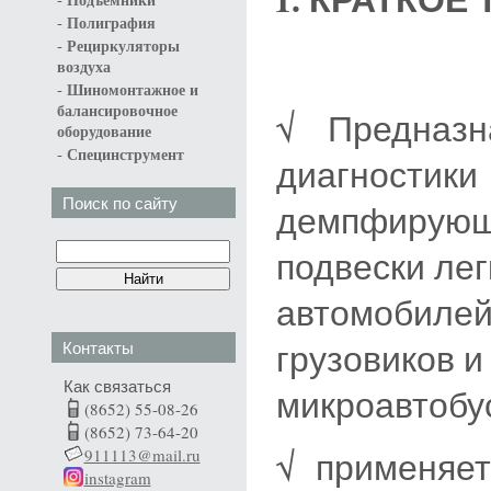
Подъёмники
-
Полиграфия
-
Рециркуляторы
воздуха
-
Шиномонтажное и
балансировочное
√ Предназн
оборудование
-
Специнструмент
диагностики
Поиск по сайту
демпфирующ
подвески ле
автомобилей,
грузовиков и
Контакты
Как связаться
микроавтобу
(8652) 55-08-26
(8652) 73-64-20
911113@mail.ru
√ применяет
instagram