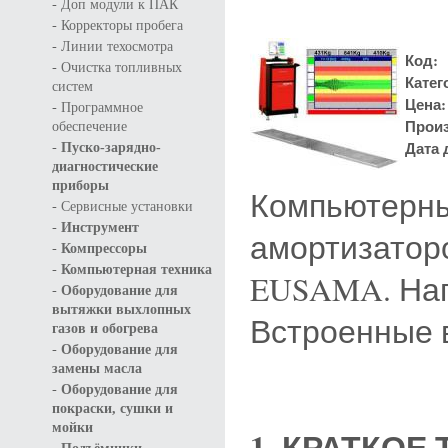
-
Доп модули к ПАК
-
Корректоры пробега
-
Линии техосмотра
Код:
-
Очистка топливных
Катег
систем
Цена
-
Программное
Произ
обеспечение
-
Дата 
Пуско-зарядно-
диагностические
приборы
Компьютерны
-
Сервисные установки
-
Инструмент
амортизаторо
-
Компрессоры
-
Компьютерная техника
EUSAMA. Нагр
-
Оборудование для
вытяжки выхлопных
Встроенные 
газов и обогрева
-
Оборудование для
замены масла
-
Оборудование для
покраски, сушки и
мойки
1.
КРАТКОЕ
-