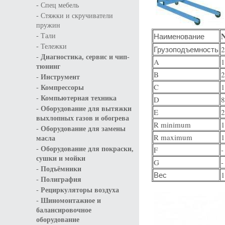
-
Спец мебель
-
Стяжки и скручиватели
пружин
-
Наименование
Тали
-
Тележки
Грузоподъемность
2
-
Диагностика, сервис и чип-
A
1
тюнинг
B
2
-
Инструмент
-
C
1
Компрессоры
-
Компьютерная техника
D
8
-
Оборудование для вытяжки
E
2
выхлопных газов и обогрева
R minimum
1
-
Оборудование для замены
R maximum
1
масла
-
F
-
Оборудование для покраски,
сушки и мойки
G
-
-
Подъёмники
Вес
1
-
Полиграфия
-
Рециркуляторы воздуха
-
Шиномонтажное и
балансировочное
оборудование