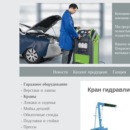
Компания 
компания 
Мы предла
полностью
осуществл
Вашему вн
Покрасноч
вытяжки в
Новости
Каталог продуцкии
Галерея
-
Гаражное оборудование
Кран гидравли
-
Верстаки и лампы
-
Краны
-
Лежаки и сиденья
-
Мойка деталей
-
Обкаточные стенды
-
Подставки и стойки
-
Прессы