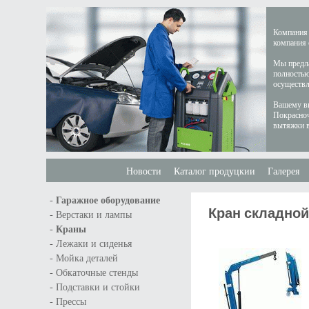
Компания 
компания 
Мы предла
полностью
осуществл
Вашему вн
Покрасноч
вытяжки в
Новости
Каталог продуцкии
Галерея
-
Гаражное оборудование
Кран складной
-
Верстаки и лампы
-
Краны
-
Лежаки и сиденья
-
Мойка деталей
-
Обкаточные стенды
-
Подставки и стойки
-
Прессы