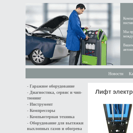
Компан
постав
Мы пре
междун
Вашем
автом
Новости
Ка
-
Гаражное оборудование
Лифт электр
-
Диагностика, сервис и чип-
тюнинг
-
Инструмент
-
Компрессоры
-
Компьютерная техника
-
Оборудование для вытяжки
выхлопных газов и обогрева