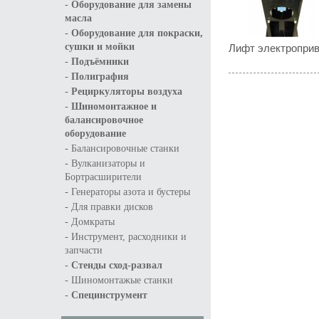
-
Оборудование для замены
масла
-
Оборудование для покраски,
Лифт электроприв
сушки и мойки
-
Подъёмники
-
Полиграфия
-
Рециркуляторы воздуха
-
Шиномонтажное и
балансировочное
оборудование
-
Балансировочные станки
-
Вулканизаторы и
Бортрасширители
-
Генераторы азота и бустеры
-
Для правки дисков
-
Домкраты
-
Инструмент, расходники и
запчасти
-
Стенды сход-развал
-
Шиномонтажые станки
-
Специнструмент