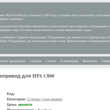
ия «ЮгРегионРесурс» основана в 2005 году, и за время своего семилетнего существов
щиков и партнёров.
длагаем богатый выбор современного и качественного автосервисного оборудования, 
ародных норм. Поставка осуществляется в течение минимального срока.
у вниманию: Гаражное оборудование, Оборудование для замены масла, Компрессора и 
обиля, Оборудование для вытяжки выхлопных газов, Шиномонтажное и балансировочно
талог продуцкии
Галерея
Статьи
О компании
Контакты
Серви
опривод для HPA C800
Код:
Категория:
Стенды сход-развал
Цена:
звоните
Производитель:
Nordberg