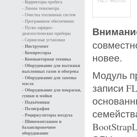
-
Корректоры пробега
-
Линии техосмотра
-
Очистка топливных систем
-
Программное обеспечение
-
Внимани
Пуско-зарядно-
диагностические приборы
-
Сервисные установки
совместно
-
Инструмент
-
Компрессоры
новее.
-
Компьютерная техника
-
Оборудование для вытяжки
Модуль п
выхлопных газов и обогрева
-
Оборудование для замены
масла
записи F
-
Оборудование для покраски,
сушки и мойки
основанны
-
Подъёмники
-
Полиграфия
семейств
-
Рециркуляторы воздуха
-
Шиномонтажное и
BootStrap
балансировочное
оборудование