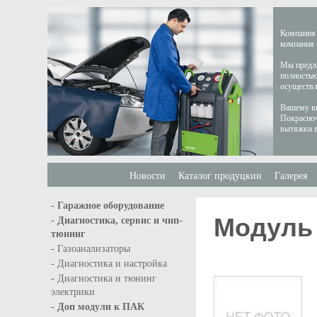
Компания 
компания 
Мы предла
полностью
осуществл
Вашему вн
Покрасноч
вытяжки в
Новости
Каталог продуцкии
Галерея
-
Гаражное оборудование
Модуль 
-
Диагностика, сервис и чип-
тюнинг
-
Газоанализаторы
-
Диагностика и настройка
-
Диагностика и тюнинг
электрики
-
Доп модули к ПАК