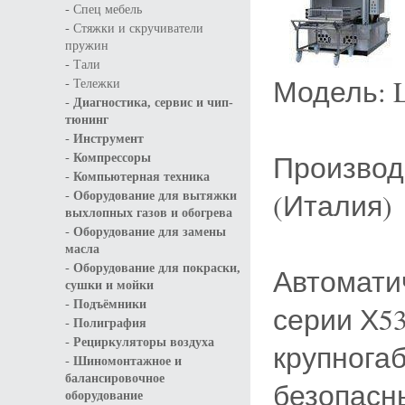
-
Спец мебель
-
Стяжки и скручиватели
пружин
-
Тали
Модель: L
-
Тележки
-
Диагностика, сервис и чип-
тюнинг
-
Инструмент
-
Производ
Компрессоры
-
Компьютерная техника
-
(Италия)
Оборудование для вытяжки
выхлопных газов и обогрева
-
Оборудование для замены
масла
-
Оборудование для покраски,
Автомати
сушки и мойки
-
Подъёмники
серии Х5
-
Полиграфия
-
Рециркуляторы воздуха
крупнога
-
Шиномонтажное и
балансировочное
безопасн
оборудование