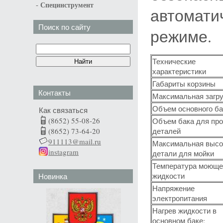
-
Специнструмент
автомати
Поиск по сайту
режиме.
Технические
характеристики
Габариты корзины
Контакты
Максимальная загру
Объем основного ба
Как связаться
(8652) 55-08-26
Объем бака для пр
(8652) 73-64-20
деталей
911113@mail.ru
Максимальная высо
instagram
детали для мойки
Температура моюще
жидкости
Новинка
Напряжение
электропитания
Нагрев жидкости в
основном баке: