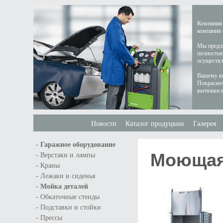
Компания 
компания 
Мы предла
полностью
осуществл
Вашему вн
Покрасноч
вытяжки в
Новости
Каталог продуцкии
Галерея
-
Гаражное оборудование
Моющая
-
Верстаки и лампы
-
Краны
-
Лежаки и сиденья
-
Мойка деталей
-
Обкаточные стенды
-
Подставки и стойки
-
Прессы