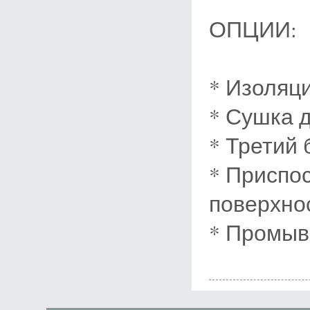
ОПЦИИ:
* Изоляц
* Сушка 
* Третий 
* Приспо
поверхно
* Промыв