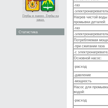
-газ
-электронагревател
Гербы и панно. Гербы на
Нагрев чистой воды
заказ.
промывки деталей:
-газ
Статистика
-электронагревател
Потребляемая мощн
-при сжигании газа
-с электронагреват
Основной насос:
-расход
-давление
-мощность
Насос для промывк
водой:
-расход