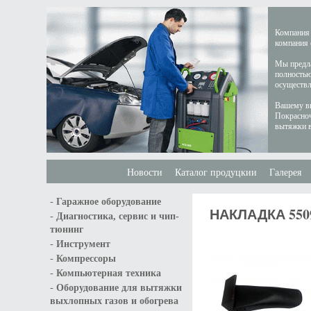
Компания 
компания 
Мы предла
полностью
осуществл
Вашему вн
Покрасноч
вытяжки в
Новости
Каталог продуцкии
Галерея
-
Гаражное оборудование
НАКЛАДКА 550
-
Диагностика, сервис и чип-
тюнинг
-
Инструмент
-
Компрессоры
-
Компьютерная техника
-
Оборудование для вытяжки
выхлопных газов и обогрева