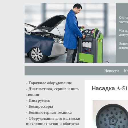
Компан
постав
Мы пре
междун
Вашем
автом
Новости
Ка
-
Гаражное оборудование
Насадка A-51
-
Диагностика, сервис и чип-
тюнинг
-
Инструмент
-
Компрессоры
-
Компьютерная техника
-
Оборудование для вытяжки
выхлопных газов и обогрева