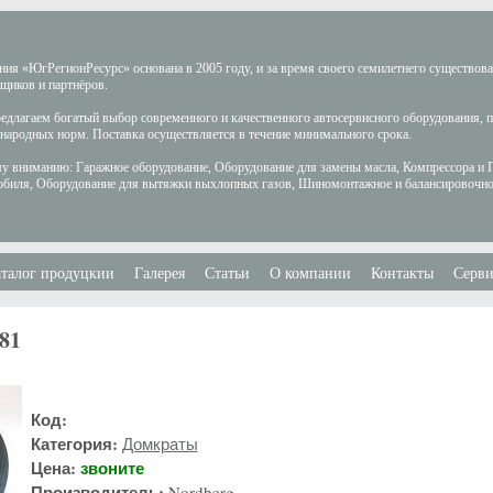
ия «ЮгРегионРесурс» основана в 2005 году, и за время своего семилетнего существов
щиков и партнёров.
длагаем богатый выбор современного и качественного автосервисного оборудования, 
ародных норм. Поставка осуществляется в течение минимального срока.
у вниманию: Гаражное оборудование, Оборудование для замены масла, Компрессора и 
обиля, Оборудование для вытяжки выхлопных газов, Шиномонтажное и балансировочно
талог продуцкии
Галерея
Статьи
О компании
Контакты
Серви
81
Код:
Категория:
Домкраты
Цена:
звоните
Производитель:
Nordberg