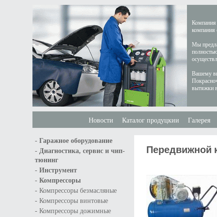
Компания 
компания 
Мы предла
полностью
осуществл
Вашему вн
Покрасноч
вытяжки в
Новости
Каталог продуцкии
Галерея
-
Гаражное оборудование
Передвижной к
-
Диагностика, сервис и чип-
тюнинг
-
Инструмент
-
Компрессоры
-
Компрессоры безмасляные
-
Компрессоры винтовые
-
Компрессоры дожимные