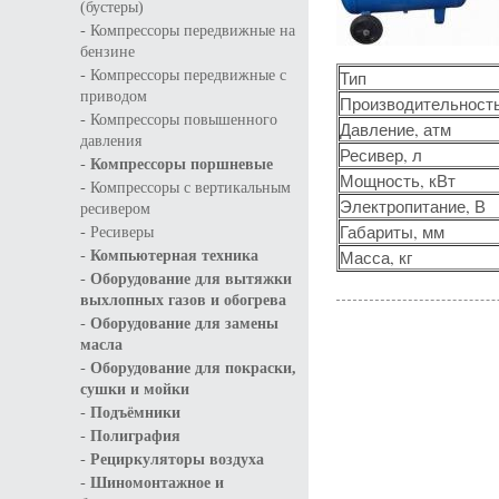
(бустеры)
-
Компрессоры передвижные на
бензине
-
Компрессоры передвижные с
Тип
приводом
Производительность
-
Компрессоры повышенного
Давление, атм
давления
Ресивер, л
-
Компрессоры поршневые
Мощность, кВт
-
Компрессоры с вертикальным
Электропитание, В
ресивером
-
Габариты, мм
Ресиверы
-
Масса, кг
Компьютерная техника
-
Оборудование для вытяжки
выхлопных газов и обогрева
-
Оборудование для замены
масла
-
Оборудование для покраски,
сушки и мойки
-
Подъёмники
-
Полиграфия
-
Рециркуляторы воздуха
-
Шиномонтажное и