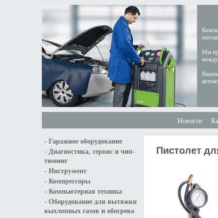
Компан
постав
Мы пре
междун
Вашем
автом
Новости
Ка
-
Гаражное оборудование
Пистолет для
-
Диагностика, сервис и чип-
тюнинг
-
Инструмент
-
Компрессоры
-
Компьютерная техника
-
Оборудование для вытяжки
выхлопных газов и обогрева