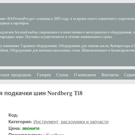
ия «ЮгРегионРесурс» основана в 2005 году, и за время своего семилетнего существов
щиков и партнёров.
длагаем богатый выбор современного и качественного автосервисного оборудования, 
ародных норм. Поставка осуществляется в течение минимального срока.
у вниманию: Гаражное оборудование, Оборудование для замены масла, Компрессора и 
обиля, Оборудование для вытяжки выхлопных газов, Шиномонтажное и балансировочно
талог продуцкии
Галерея
Статьи
О компании
Контакты
Серви
 подкачки шин Nordberg Ti8
Код:
Категория:
Инструмент, расходники и запчасти
Цена:
звоните
Производитель:
Nordberg