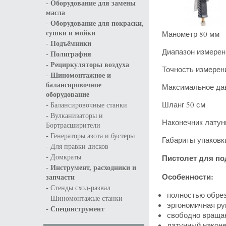
-
Оборудование для замены
масла
-
Оборудование для покраски,
Манометр 80 мм
сушки и мойки
-
Подъёмники
Диапазон измерен
-
Полиграфия
-
Рециркуляторы воздуха
Точность измерени
-
Шиномонтажное и
балансировочное
Максимальное дав
оборудование
-
Шланг 50 см
Балансировочные станки
-
Вулканизаторы и
Наконечник латун
Бортрасширители
-
Генераторы азота и бустеры
Габариты упаковк
-
Для правки дисков
-
Пистолет для под
Домкраты
-
Инструмент, расходники и
Особенности:
запчасти
-
Стенды сход-развал
полностью обре
-
Шиномонтажые станки
эргономичная ру
-
Специнструмент
свободно враща
латунный наконе