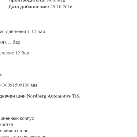
Дата добавления:
29.10.2016
ия давления 1-12 бар
я 0,1 бар
ление 12 бар
ь
и 300х150х100 мм
качки шин Nordberg Automotive Ti8.
зиненный корпус
коятка
ющийся шланг
чник для накачки шин